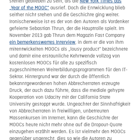
stehen geblieben zu sein, als die
New York Times das
„Year of the MOOC“
ausrief. Doch die Entwicklung blieb
seither nicht stehen und die Geschichte ging weiter.
Ironischerweise ist es der von den Autoren als Vordenker
gefeierte Sebastian Thrun, der die Hauptrolle spielt. Im
November 2013 gab Thrun dem Magazin Fast Company
ein bemerkenswertes Interview
, in dem er die von ihm
mitentwickelten MOOCs als „lousy product“ bezeichnete
und damit eine erstaunliche Kehrtwende vollzog von
kostenlosen MOOCs für alle zu spezifisch
zugeschnittenen Weiterbildungsprogrammen für den IT-
Sektor. Hintergrund war der durch die öffentlich
bekanntgewordenen hohen Abbrecherraten erzeugte
Druck, der auch dazu führte, dass die mediale gehypte
Kooperation von Udacity mit der California State
University gestoppt wurde. Ungeachtet der Sinnhaftigkeit
von Abbrecherraten in freiwilligen, unbetreuten
Massenkursen im Internet, kann die Geschichte der
MOOCs heute nicht mehr ohne auf die Dropout-Quote
einzugehen erzählt werden. Es ist vielmehr den MOOCs
gegenüber ungerecht, dies so wie die Autoren zu