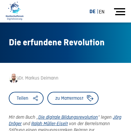
DE
EN
Die erfundene Revolution
Dr. Markus Deimann
Teilen
zu Mattermost
Mit dem Buch „
Die digitale Bildungsrevolution
“ legen
Jörg
Dräger
und
Ralph Müller-Eiselt
von der Bertelsmann
Stiftung einen meinungsstarken Beitrag zur