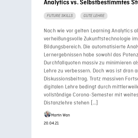
Analytics vs. Selbstbestimmtes S
FUTURE SKILLS
GUTE LEHRE
Nach wie vor gelten Learning Analytics a
verheißungsvolle Zukunftstechnologie im
Bildungsbereich. Die automatisierte Anal
Lernergebnissen habe sowohl das Potenz
Durchfallquoten massiv zu minimieren al
Lehre zu verbessern. Doch was ist dran 
Diskussionsbeitrag. Trotz massiven Fortsc
digitalen Lehre bedingt durch mittlerweil
vollständige Corona-Semester mit weite
Distanzlehre stehen […]
Martin Wan
20.04.21