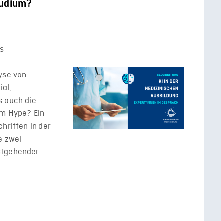
tudium?
ls
yse von
ial,
s auch die
am Hype? Ein
hritten in der
e zwei
stgehender