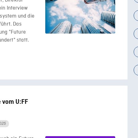
r, Direktor
in Interview
ssystem und die
führt. Das
ung "Future
undert" statt.
e vom U:FF
2025