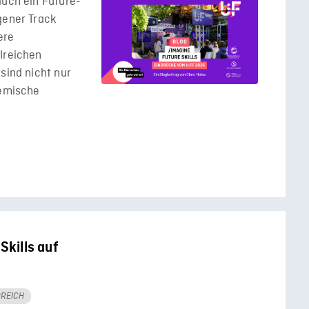
auch ein Future-
gener Track
ere
lreichen
sind nicht nur
temische
Skills auf
REICH