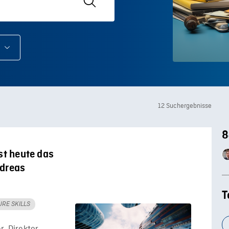
12 Suchergebnisse
8
st heute das
ndreas
T
URE SKILLS