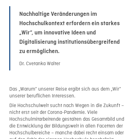
Lehrperson zu entwickeln und entsprechende Konzepte
Ebner über das Thema Onlinelehre in Graz ausgetauscht
zu kennen.
und erkannte darin ein vielversprechendes Ziel für die
Nachhaltige Veränderungen im
Delegationsreise. Im dynamisch kollegialen
Hochschulkontext erfordern ein starkes
Kommunikationsklima der Projektgruppe fanden wir uns
schnell in einem gemeinsamen Delegations-Reise-
„Wir“, um innovative Ideen und
Wunsch zusammen und wollten Digitalisierung und
Digitalisierung institutionsübergreifend
Future Skills aus unterschiedlichen Perspektiven im
zu ermöglichen.
österreichischen Hochschulkontext erkunden und die
Erkenntnisse mit der Hochschulcommunity in
Dr. Cvetanka Walter
Deutschland zu teilen. Wir sind sehr dankbar, dass wir
die Förderung für diesen wertvollen internationalen
Austausch erhalten haben.
Das „Warum“ unserer Reise ergibt sich aus dem „Wir“
unserer beruflichen Interessen.
Die Hochschulwelt sucht nach Wegen in die Zukunft –
nicht erst seit der Corona-Pandemie. Viele
Hochschulmitarbeitende gestalten das Gesamtbild und
die Entwicklung der Bildungswelt in allen Facetten der
Hochschulbereiche – manche dabei recht einsam oder