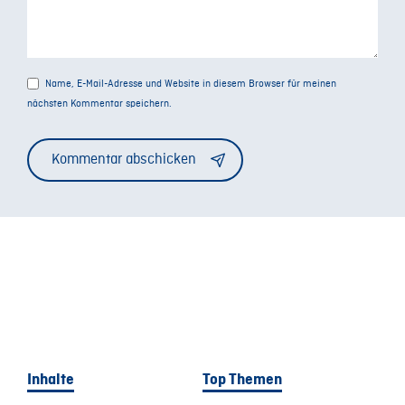
Welche konkreten Maßnahmen können
Hochschulen ergreifen, um
Transformationsprozesse langfristig und
nachhaltig zu gestalten?
Name, E-Mail-Adresse und Website in diesem Browser für meinen
Mit wem könnte ich mich für eine HFD-
nächsten Kommentar speichern.
Delegationsreise bewerben? Welches Thema
Alternative:
möchte ich international diskutieren?
Inhalte
Top Themen