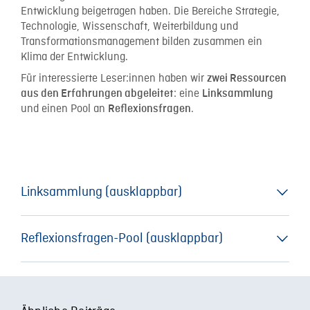
Entwicklung
beigetragen haben. Die Bereiche Strategie,
Technologie, Wissenschaft, Weiterbildung und
Transformationsmanagement bilden zusammen ein
Klima der Entwicklung.
Für interessierte Leser:innen haben wir
zwei Ressourcen
: eine
aus den Erfahrungen abgeleitet
Linksammlung
und einen Pool an
.
Reflexionsfragen
Linksammlung (ausklappbar)
Diese Sammlung enthält Links zu Abteilungen und
Reflexionsfragen-Pool (ausklappbar)
Ressourcen der TU Graz. Alle befassen sich mit dem
Thema „digitale Transformation“. Verschaffen Sie sich
einen Überblick oder recherchieren Sie tiefer. Wir finden,
Reflexion kann für Lehrende eine Unterstützung sein bei
dass man hieran gut sehen kann, welche
der Entwicklung eigener zukunftsorientierter
Funktionsbereiche dazu notwendig sind. Außerdem kann
Kompetenzen. Reflexionsfragen helfen dabei, die eigene