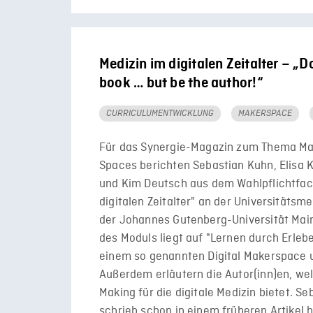
Medizin im digitalen Zeitalter – „Do
book … but be the author!“
CURRICULUMENTWICKLUNG
MAKERSPACE
Für das Synergie-Magazin zum Thema M
Spaces berichten Sebastian Kuhn, Elisa 
und Kim Deutsch aus dem Wahlpflichtfac
digitalen Zeitalter" an der Universitätsme
der Johannes Gutenberg-Universität Mai
des Moduls liegt auf "Lernen durch Erlebe
einem so genannten Digital Makerspace 
Außerdem erläutern die Autor(inn)en, wel
Making für die digitale Medizin bietet. S
schrieb schon in einem früheren Artikel h