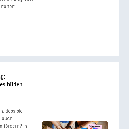
italter"
ng:
es bilden
n, dass sie
n auch
n fördern? In