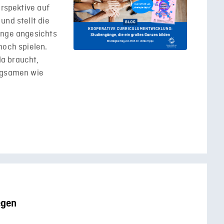
erspektive auf
und stellt die
änge angesichts
noch spielen.
a braucht,
rägsamen wie
egen