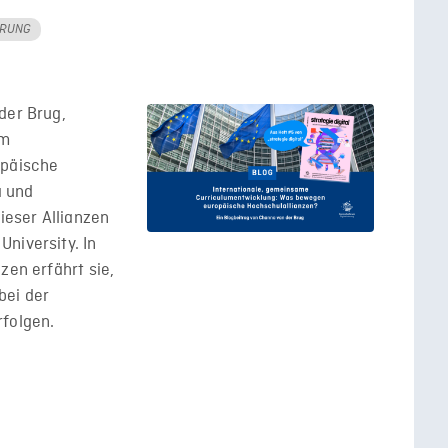
ERUNG
der Brug,
im
opäische
a und
ieser Allianzen
niversity. In
zen erfährt sie,
bei der
rfolgen.