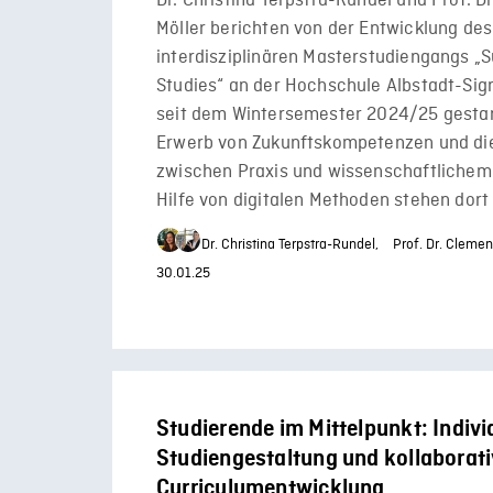
Dr. Christina Terpstra-Rundel und Prof. D
Möller berichten von der Entwicklung des
interdisziplinären Masterstudiengangs „Su
Studies“ an der Hochschule Albstadt-Sig
seit dem Wintersemester 2024/25 gestart
Erwerb von Zukunftskompetenzen und di
zwischen Praxis und wissenschaftlichem
Hilfe von digitalen Methoden stehen dort
Dr. Christina Terpstra-Rundel,
Prof. Dr. Clemen
30.01.25
Studierende im Mittelpunkt: Indivi
Studiengestaltung und kollaborat
Curriculumentwicklung