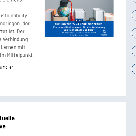
r. Clemens
stainability
maringen, der
et ist. Der
e Verbindung
 Lernen mit
 im Mittelpunkt.
s Möller
duelle
ive