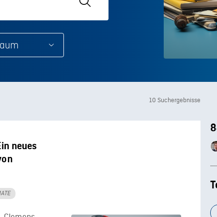
10 Suchergebnisse
8
Ein neues
von
T
MATE