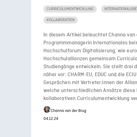
CURRICULUMENTWICKLUNG
INTERNATIONALISI
KOLLABORATION
In diesem Artikel beleuchtet Channa van 
Programmmanagerin Internationales be
Hochschulforum Digitalisierung, wie eur
Hochschulallianzen gemeinsam Curricul
Studiengänge entwickeln. Sie stellt drei d
näher vor: CHARM-EU, EDUC und die ECIU U
Gesprächen mit Vertreter:innen der Allian
welche unterschiedlichen Ansätze diese 
kollaborativen Curriculumentwicklung ve
Channa van der Brug
04.12.24