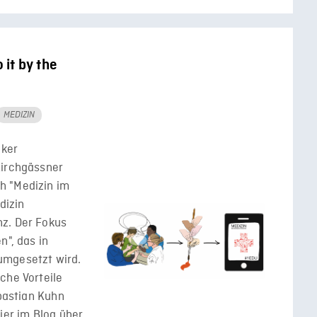
 it by the
MEDIZIN
aker
Kirchgässner
h "Medizin im
dizin
nz. Der Fokus
n", das in
umgesetzt wird.
che Vorteile
ebastian Kuhn
ier im Blog über