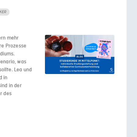
KER
ern mehr
are Prozesse
udiums.
enario, was
sollte. Lea und
d in
ind in der
r des