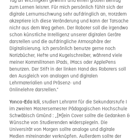
Tag an Wichtigkeit gewinnt und einen großen Beitrag
zum Lernen leistet. Für mich persönlich fühlt sich der
digitale Lernumschwung sehr aufdringlich an, trotzdem
akzeptiere ich diese Veränderung und kann der Tatsache
nicht aus dem Weg gehen. Der Roboter soll die irgendwo
schon künstliche Intelligenz unserer digitalen Geräte
darstellen und die aufdringliche Atmosphäre der
Digitalisierung. Ich persönlich benutze gerne noch
Notizbücher, Hefte und Kugelschreiber, während viele
meiner Kommilitonen iPads, iMacs oder ApplePens
benutzen. Der Stift in der linken Hand des Roboters soll
den Ausgleich von analogen und digitalen
Lehrmaterialien und Präsenz- und
Onlinelehre darstellen.“
studiert Lehramt für die Sekundarstufe I
Yonca-Eda Icli,
im zweiten Mastersemester Pädagogischen Hochschule
Schwäbisch Gmünd : „[M]ein Cover sollte die Gedanken &
Wünsche von Studierenden widerspiegeln. Die
Universität von Morgen sollte analoge und digitale
Medien miteinander verknüpfen. Außerdem sollte der