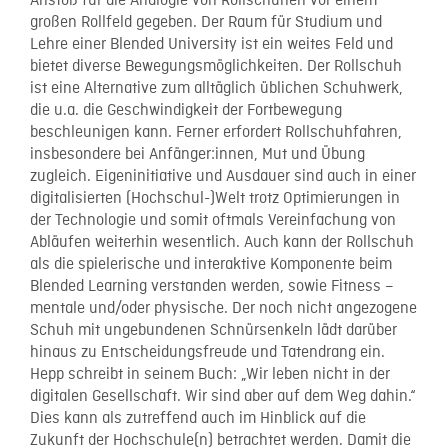
Anstoß für die Analogie von Rollschuhen vor einem
großen Rollfeld gegeben. Der Raum für Studium und
Lehre einer Blended University ist ein weites Feld und
bietet diverse Bewegungsmöglichkeiten. Der Rollschuh
ist eine Alternative zum alltäglich üblichen Schuhwerk,
die u.a. die Geschwindigkeit der Fortbewegung
beschleunigen kann. Ferner erfordert Rollschuhfahren,
insbesondere bei Anfänger:innen, Mut und Übung
zugleich. Eigeninitiative und Ausdauer sind auch in einer
digitalisierten (Hochschul-)Welt trotz Optimierungen in
der Technologie und somit oftmals Vereinfachung von
Abläufen weiterhin wesentlich. Auch kann der Rollschuh
als die spielerische und interaktive Komponente beim
Blended Learning verstanden werden, sowie Fitness –
mentale und/oder physische. Der noch nicht angezogene
Schuh mit ungebundenen Schnürsenkeln lädt darüber
hinaus zu Entscheidungsfreude und Tatendrang ein.
Hepp schreibt in seinem Buch: „Wir leben nicht in der
digitalen Gesellschaft. Wir sind aber auf dem Weg dahin.“
Dies kann als zutreffend auch im Hinblick auf die
Zukunft der Hochschule(n) betrachtet werden. Damit die