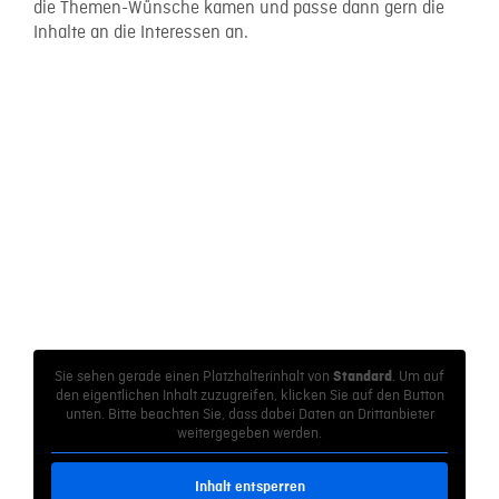
die Themen-Wünsche kamen und passe dann gern die
Inhalte an die Interessen an.
Sie sehen gerade einen Platzhalterinhalt von
. Um auf
Standard
den eigentlichen Inhalt zuzugreifen, klicken Sie auf den Button
unten. Bitte beachten Sie, dass dabei Daten an Drittanbieter
weitergegeben werden.
Inhalt entsperren