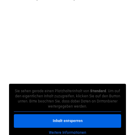
Sie sehen gerade einen Platzhalterinhalt von
. Um auf
Standard
den eigentlichen Inhalt zuzugreifen, klicken Sie auf den Button
unten. Bitte beachten Sie, dass dabei Daten an Drittanbieter
weitergegeben werden.
Inhalt entsperren
Weitere Informationen