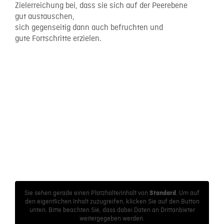
Zielerreichung bei, dass sie sich auf der Peerebene
gut austauschen,
sich gegenseitig dann auch befruchten und
gute Fortschritte erzielen.
Sie sehen gerade einen Platzhalterinhalt von
. Um auf
Standard
den eigentlichen Inhalt zuzugreifen, klicken Sie auf den Button
unten. Bitte beachten Sie, dass dabei Daten an Drittanbieter
weitergegeben werden.