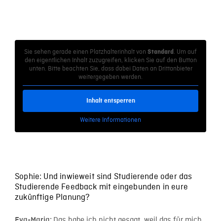
Sie sehen gerade einen Platzhalterinhalt von
. Um auf
Standard
den eigentlichen Inhalt zuzugreifen, klicken Sie auf den Button
unten. Bitte beachten Sie, dass dabei Daten an Drittanbieter
weitergegeben werden.
Inhalt entsperren
Weitere Informationen
Sophie: Und inwieweit sind Studierende oder das
Studierende Feedback mit eingebunden in eure
zukünftige Planung?
Das habe ich nicht gesagt, weil das für mich
Eva-Maria: