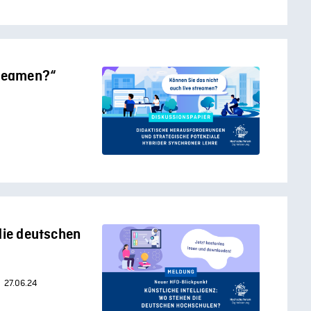
treamen?“
die deutschen
27.06.24