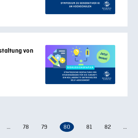
staltung von
78
79
80
81
82
...
...