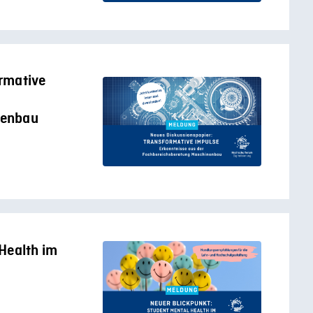
rmative
nenbau
Health im