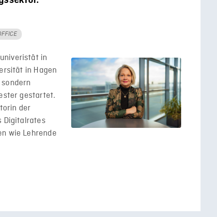
gssektor.
OFFICE
niveristät in
ersität in Hagen
, sondern
ester gestartet.
torin der
 Digitalrates
en wie Lehrende