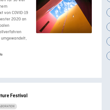
en für so viel
inem
xt von COVID-19
mester 2020 an
balen
ellverfahren
te umgewandelt,
la
ture Festival
ABORATION