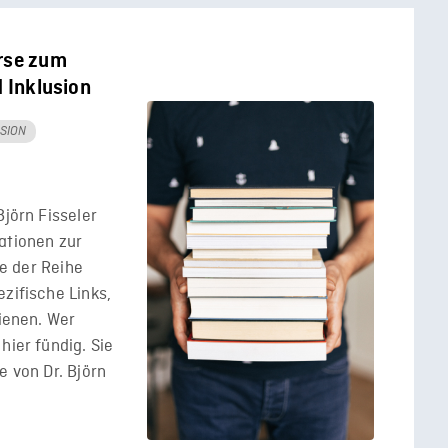
urse zum
d Inklusion
SION
Björn Fisseler
ationen zur
ge der Reihe
zifische Links,
dienen. Wer
hier fündig. Sie
e von Dr. Björn