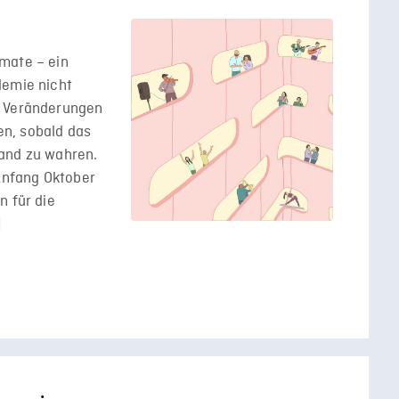
mate – ein
demie nicht
e Veränderungen
n, sobald das
and zu wahren.
 Anfang Oktober
n für die
]