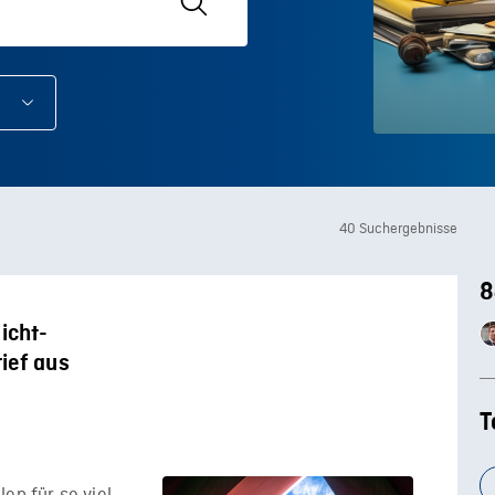
40 Suchergebnisse
8
icht-
ief aus
T