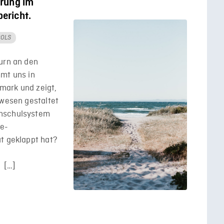
prung im
ericht.
OOLS
urn an den
mmt uns in
mark und zeigt,
lwesen gestaltet
chschulsystem
te-
ut geklappt hat?
m
 […]