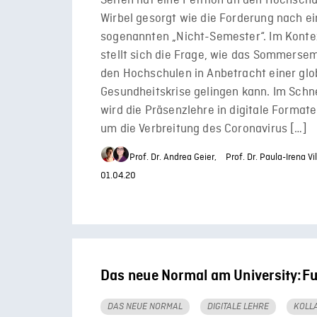
Selten hat eine Petition an den Hochschul
Wirbel gesorgt wie die Forderung nach e
sogenannten „Nicht-Semester“. Im Konte
stellt sich die Frage, wie das Sommerse
den Hochschulen in Anbetracht einer glo
Gesundheitskrise gelingen kann. Im Schn
wird die Präsenzlehre in digitale Forma
um die Verbreitung des Coronavirus […]
Prof. Dr. Andrea Geier,
Prof. Dr. Paula-Irena Vil
01.04.20
Das neue Normal am University:Fu
DAS NEUE NORMAL
DIGITALE LEHRE
KOLL