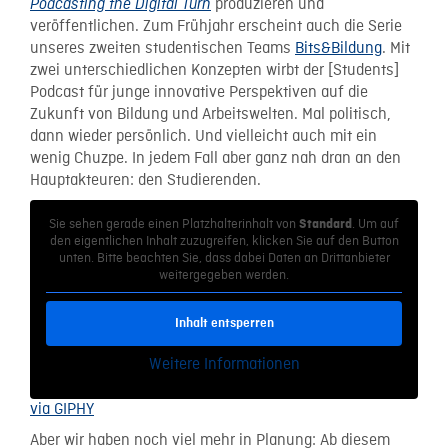
produzieren und
Podcasting the Digital Turn
veröffentlichen. Zum Frühjahr erscheint auch die Serie
unseres zweiten studentischen Teams
Bits&Bildung
. Mit
zwei unterschiedlichen Konzepten wirbt der [Students]
Podcast für junge innovative Perspektiven auf die
Zukunft von Bildung und Arbeitswelten. Mal politisch,
dann wieder persönlich. Und vielleicht auch mit ein
wenig Chuzpe. In jedem Fall aber ganz nah dran an den
Hauptakteuren: den Studierenden.
Sie sehen gerade einen Platzhalterinhalt von
. Um auf
Standard
den eigentlichen Inhalt zuzugreifen, klicken Sie auf den Button
unten. Bitte beachten Sie, dass dabei Daten an Drittanbieter
weitergegeben werden.
Inhalt entsperren
Weitere Informationen
via GIPHY
Aber wir haben noch viel mehr in Planung: Ab diesem