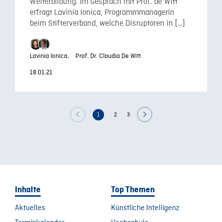
Weiterbildung. Im Gespräch mit Prof. de Witt
erfragt Lavinia Ionica, Programmmanagerin
beim Stifterverband, welche Disruptoren in […]
Lavinia Ionica,
Prof. Dr. Claudia De Witt
18.01.21
1
2
3
Inhalte
Top Themen
Aktuelles
Künstliche Intelligenz