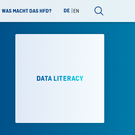
DE
EN
WAS MACHT DAS HFD?
DATA LITERACY