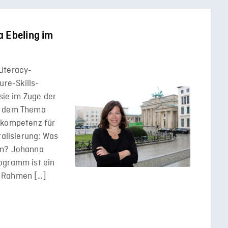
a Ebeling im
iteracy-
re-Skills-
 sie im Zuge der
an dem Thema
nkompetenz für
talisierung: Was
mm? Johanna
ogramm ist ein
m Rahmen […]