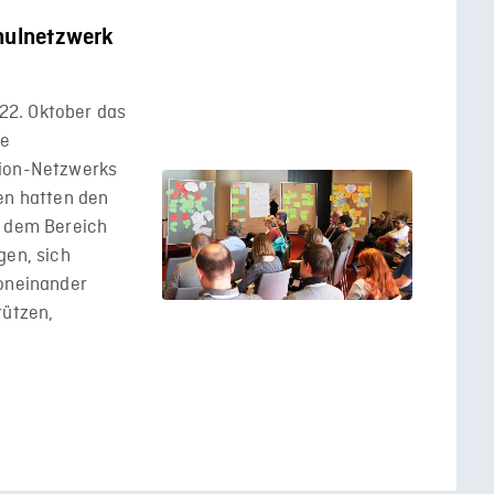
chulnetzwerk
22. Oktober das
te
tion-Netzwerks
en hatten den
s dem Bereich
gen, sich
Voneinander
tützen,