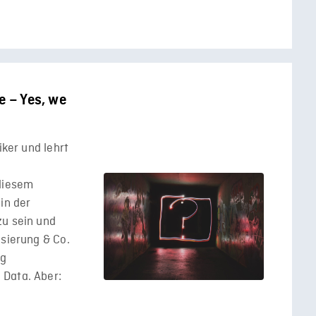
e – Yes, we
iker und lehrt
 diesem
in der
zu sein und
isierung & Co.
ng
 Data. Aber: