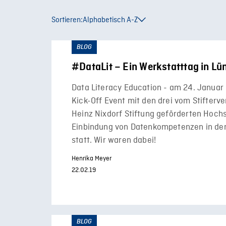
Sortieren:
Alphabetisch A-Z
BLOG
#DataLit – Ein Werkstatttag in Lü
Data Literacy Education - am 24. Januar
Kick-Off Event mit den drei vom Stifterv
Heinz Nixdorf Stiftung geförderten Hoch
Einbindung von Datenkompetenzen in den
statt. Wir waren dabei!
Henrika Meyer
22.02.19
BLOG