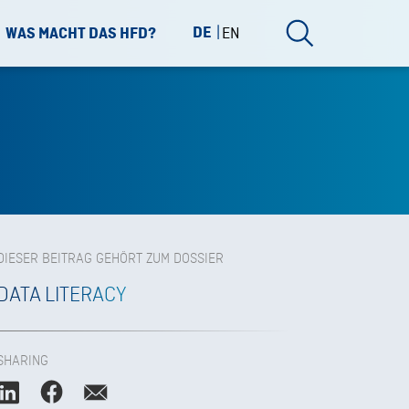
DE
EN
WAS MACHT DAS HFD?
DIESER BEITRAG GEHÖRT ZUM DOSSIER
DATA LITERACY
SHARING