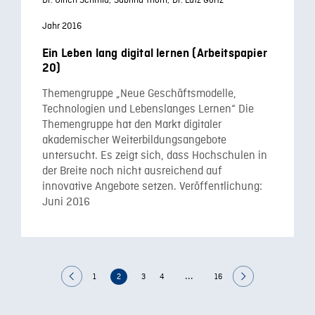
Dr. Ulrich Schmid,
Sabrina Thom,
Dr. Lutz Görtz
Jahr 2016
Ein Leben lang digital lernen (Arbeitspapier
20)
Themengruppe „Neue Geschäftsmodelle,
Technologien und Lebenslanges Lernen“ Die
Themengruppe hat den Markt digitaler
akademischer Weiterbildungsangebote
untersucht. Es zeigt sich, dass Hochschulen in
der Breite noch nicht ausreichend auf
innovative Angebote setzen. Veröffentlichung:
Juni 2016
...
1
2
3
4
16