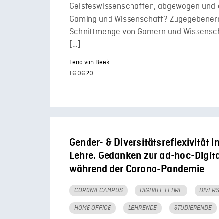
Geisteswissenschaften, abgewogen und d
Gaming und Wissenschaft? Zugegebenerm
Schnittmenge von Gamern und Wissensch
[…]
Lena van Beek
16.06.20
Gender- & Diversitätsreflexivität in
Lehre. Gedanken zur ad-hoc-Digita
während der Corona-Pandemie
CORONA CAMPUS
DIGITALE LEHRE
DIVERS
HOME OFFICE
LEHRENDE
STUDIERENDE