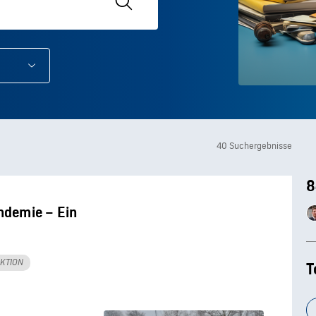
40 Suchergebnisse
8
andemie – Ein
KTION
T