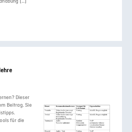
ndhabung […]
lehre
ernen? Dieser
em Beitrag. Sie
istipps.
ools für die