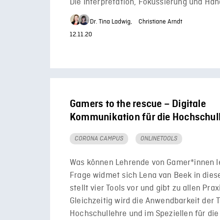
Die Interpretation, Fokussierung und Ha
Dr. Tina Ladwig,
Christiane Arndt
12.11.20
Gamers to the rescue – Digitale
Kommunikation für die Hochschul
CORONA CAMPUS
ONLINETOOLS
Was können Lehrende von Gamer*innen l
Frage widmet sich Lena van Beek in dies
stellt vier Tools vor und gibt zu allen Prax
Gleichzeitig wird die Anwendbarkeit der T
Hochschullehre und im Speziellen für die