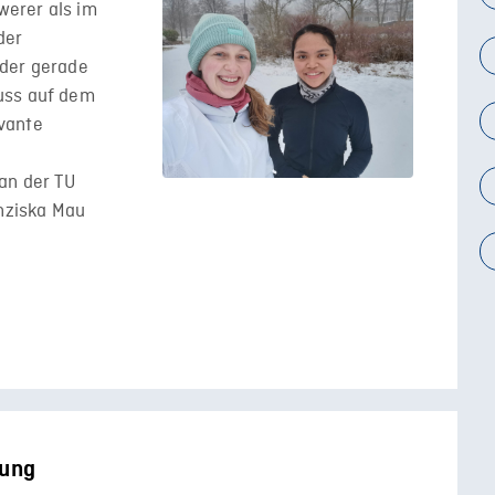
hwerer als im
der
oder gerade
uss auf dem
vante
an der TU
anziska Mau
fung