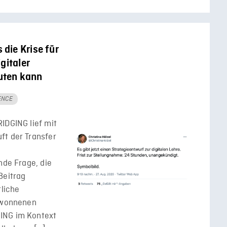
die Krise für
gitaler
uten kann
ENCE
IDGING lief mit
ft der Transfer
nde Frage, die
Beitrag
tliche
gewonnenen
ING im Kontext