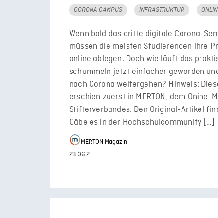
CORONA CAMPUS
INFRASTRUKTUR
ONLI
Wenn bald das dritte digitale Corona-Se
müssen die meisten Studierenden ihre P
online ablegen. Doch wie läuft das prakti
schummeln jetzt einfacher geworden und
nach Corona weitergehen? Hinweis: Diese
erschien zuerst in MERTON, dem Onine-M
Stifterverbandes. Den Original-Artikel fin
Gäbe es in der Hochschulcommunity […]
MERTON Magazin
23.06.21