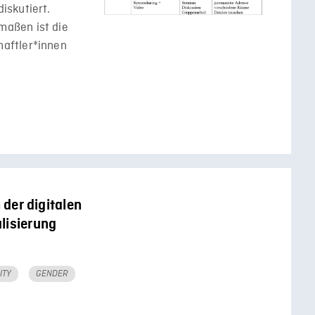
iskutiert.
aßen ist die
aftler*innen
 der digitalen
lisierung
ITY
GENDER