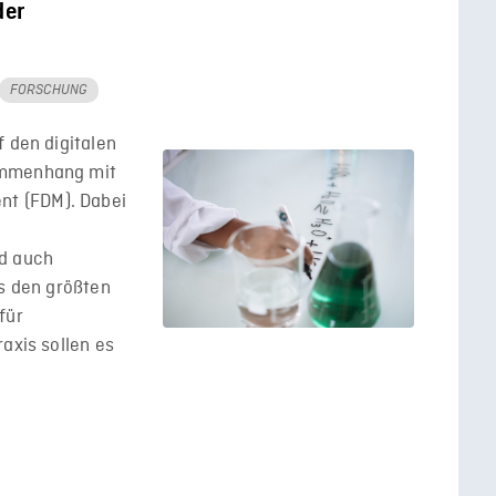
der
FORSCHUNG
f den digitalen
ammenhang mit
t (FDM). Dabei
nd auch
as den größten
für
axis sollen es