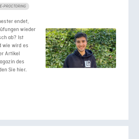
NE-PROCTORING
mester endet,
rüfungen wieder
sch ab? Ist
 wie wird es
r Artikel
agazin des
den Sie hier.