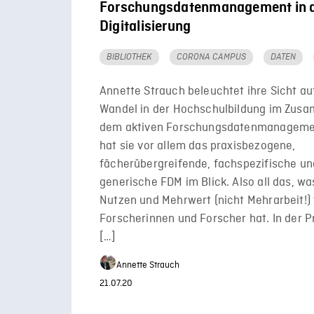
Forschungsdatenmanagement in 
Digitalisierung
BIBLIOTHEK
CORONA CAMPUS
DATEN
Annette Strauch beleuchtet ihre Sicht au
Wandel in der Hochschulbildung im Zus
dem aktiven Forschungsdatenmanagemen
hat sie vor allem das praxisbezogene,
fächerübergreifende, fachspezifische u
generische FDM im Blick. Also all das, w
Nutzen und Mehrwert (nicht Mehrarbeit!) 
Forscherinnen und Forscher hat. In der Pr
[…]
Annette Strauch
21.07.20