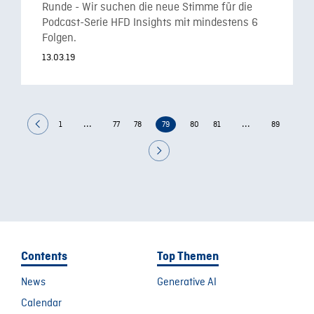
Runde - Wir suchen die neue Stimme für die
Podcast-Serie HFD Insights mit mindestens 6
Folgen.
13.03.19
...
...
1
77
78
79
80
81
89
Contents
Top Themen
News
Generative AI
Calendar