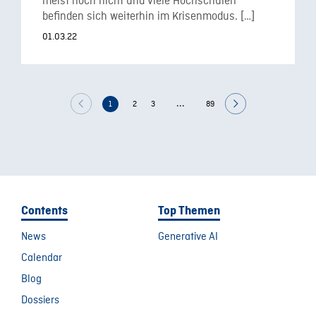
meist noch nicht und viele Hochschulen
befinden sich weiterhin im Krisenmodus. […]
01.03.22
...
1
2
3
89
Contents
Top Themen
News
Generative AI
Calendar
Blog
Dossiers