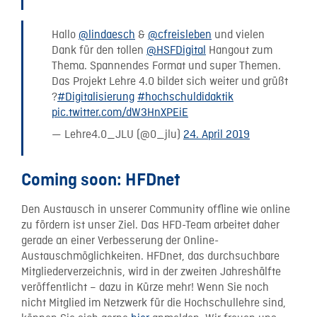
Hallo
@lindaesch
&
@cfreisleben
und vielen
Dank für den tollen
@HSFDigital
Hangout zum
Thema. Spannendes Format und super Themen.
Das Projekt Lehre 4.0 bildet sich weiter und grüßt
?
#Digitalisierung
#hochschuldidaktik
pic.twitter.com/dW3HnXPEiE
— Lehre4.0_JLU (@0_jlu)
24. April 2019
Coming soon: HFDnet
Den Austausch in unserer Community offline wie online
zu fördern ist unser Ziel. Das HFD-Team arbeitet daher
gerade an einer Verbesserung der Online-
Austauschmöglichkeiten. HFDnet, das durchsuchbare
Mitgliederverzeichnis, wird in der zweiten Jahreshälfte
veröffentlicht – dazu in Kürze mehr! Wenn Sie noch
nicht Mitglied im Netzwerk für die Hochschullehre sind,