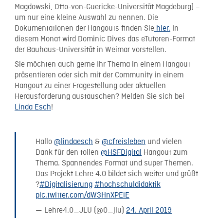
Magdowski, Otto-von-Guericke-Universität Magdeburg) –
um nur eine kleine Auswahl zu nennen. Die
Dokumentationen der Hangouts finden Sie
hier.
In
diesem Monat wird Dominic Dives das eTutoren-Format
der Bauhaus-Universität in Weimar vorstellen.
Sie möchten auch gerne Ihr Thema in einem Hangout
präsentieren oder sich mit der Community in einem
Hangout zu einer Fragestellung oder aktuellen
Herausforderung austauschen? Melden Sie sich bei
Linda Esch
!
Hallo
@lindaesch
&
@cfreisleben
und vielen
Dank für den tollen
@HSFDigital
Hangout zum
Thema. Spannendes Format und super Themen.
Das Projekt Lehre 4.0 bildet sich weiter und grüßt
?
#Digitalisierung
#hochschuldidaktik
pic.twitter.com/dW3HnXPEiE
— Lehre4.0_JLU (@0_jlu)
24. April 2019