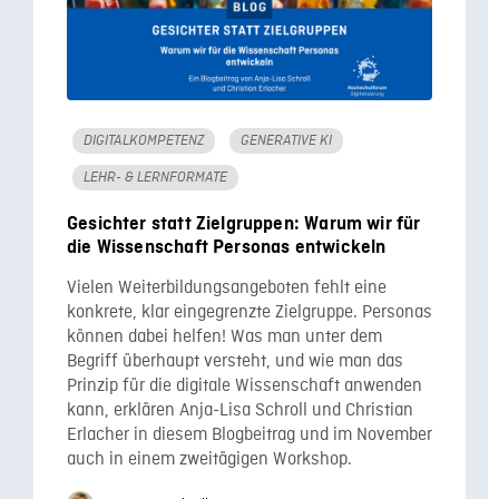
https://digital.uni-
hohenheim.de/fileadmin/einrichtungen/digital/Ge
Hanke, U. (2023, 8. Februar).
Lernen und Prüfen in
einer Welt mit ChatGPT mit Hilfe der
. [Video]. YouTube.
Lernzieltaxonomie
DIGITALKOMPETENZ
GENERATIVE KI
https://www.youtube.com/watch?v=re5j1I6jHTE
LEHR- & LERNFORMATE
Gardner, H., & Davis, K. (2014).
The App
Gesichter statt Zielgruppen: Warum wir für
. Yale University Press.
Generation
die Wissenschaft Personas entwickeln
T. S. (1996).
Die Struktur wissenschaftlicher
. Frankfurt am Main: Suhrkamp.
Revolutionen
Vielen Weiterbildungsangeboten fehlt eine
konkrete, klar eingegrenzte Zielgruppe. Personas
Labede, J., Müller, K. & Schanze, S. (2023).
können dabei helfen! Was man unter dem
Forschungsbasiert. Reflektiert. Handlungsfähig.
Begriff überhaupt versteht, und wie man das
Entwicklungslinien der Lehrer:innenbildung an
Prinzip für die digitale Wissenschaft anwenden
der Leibniz Universität Hannover im Rahmen des
kann, erklären Anja-Lisa Schroll und Christian
durch die Qualitätsoffensive Lehrerbildung
Erlacher in diesem Blogbeitrag und im November
auch in einem zweitägigen Workshop.
geförderten Leibniz-Prinzips. In: J. Gillen, J.
Labede, B. Lindmeier, K. Müller, A. Nehring, S.