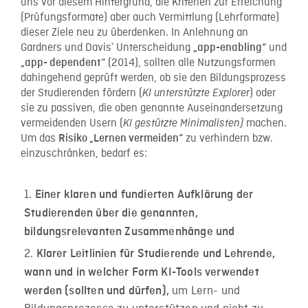
uns vor diesem Hintergrund, die Kriterien zur Erreichung
(Prüfungsformate) aber auch Vermittlung (Lehrformate)
dieser Ziele neu zu überdenken. In Anlehnung an
Gardners und Davis` Unterscheidung
und
„app-enabling“
(2014), sollten alle Nutzungsformen
„app- dependent“
dahingehend geprüft werden, ob sie den Bildungsprozess
der Studierenden fördern (
) oder
KI unterstützte Explorer
sie zu passiven, die oben genannte Auseinandersetzung
vermeidenden Usern (
machen.
KI gestützte Minimalisten)
Um das
zu verhindern bzw.
Risiko „Lernen vermeiden“
einzuschränken, bedarf es:
Einer klaren und fundierten Aufklärung der
Studierenden über die genannten,
bildungsrelevanten Zusammenhänge und
Klarer Leitlinien für Studierende und Lehrende,
wann und in welcher Form KI-Tools verwendet
um Lern- und
werden (sollten und dürfen),