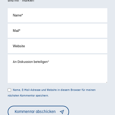
sind mit
*
markiert
Hamburger Zentrum für
Kontext Hochschullehre.
Universitäres Lehren und Lernen (HUL).
Salden, P., Lordick, N. & Wiethoff, M. (2023).
KI-
basierte Schreibwerkzeuge in der Hochschule.
.
https://hss-opus.ub.ruhr-uni-
Eine Einführung
bochum.de/opus4/frontdoor/index/index/docId/973
Spannagel, C. (2023).
ChatGPT und die Zukunft
.
des Lernens: Evolution statt Revolution
https://hochschulforumdigitalisierung.de/de/blog/ch
und-die-zukunft-des-lernens-evolution-statt-
revolution
Technische Universität Darmstadt. (2023, 21.
November).
Künstliche Intelligenz in der
Name, E-Mail-Adresse und Website in diesem Browser für meinen
.
Hochschullehre am Beispiel von ChatGPT
nächsten Kommentar speichern.
einfachlehren.de, Hochschuldidaktische
Alternative:
Arbeitsstelle, TU Darmstadt
Weinmann-Sandig, N. (2023).
ChatGPT – Eine