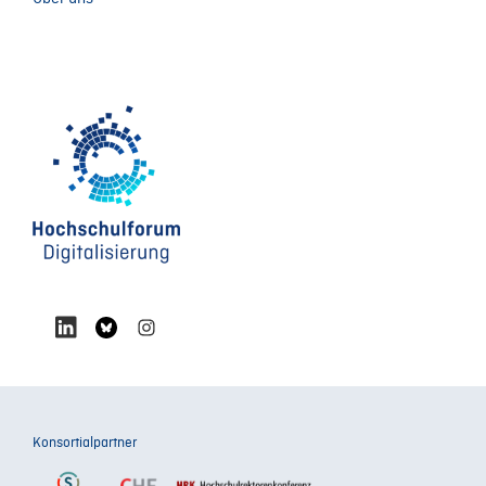
030-73644-6_18
Konsortialpartner