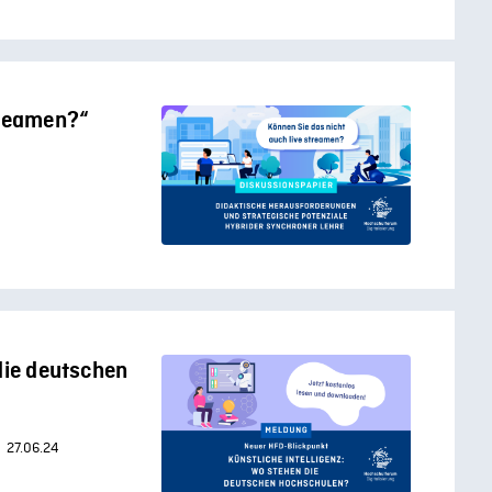
treamen?“
die deutschen
27.06.24