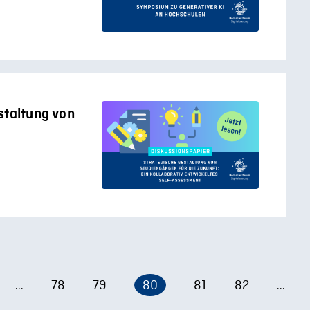
staltung von
78
79
80
81
82
...
...