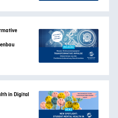
rmative
nenbau
th in Digital