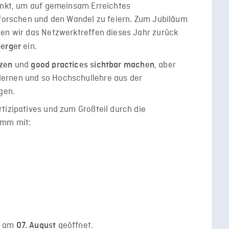
punkt, um auf gemeinsam Erreichtes
rforschen und den Wandel zu feiern. Zum Jubiläum
gen wir das Netzwerktreffen dieses Jahr zurück
ein.
erger
und
, aber
tzen
good practices sichtbar machen
ernen und so Hochschullehre aus der
gen.
tizipatives und zum Großteil durch die
amm mit:
d am
geöffnet.
07. August