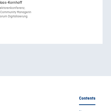
Haas-Kornhoff
ektorenkonferenz,
/Community Managerin
rum Digitalisierung
Contents