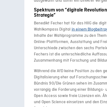
ausgewählt und somit ein direkter Verg
Spektrum von “digitale Revolutio
Strategie”
Benedikt Fecher hat für das HIIG die digi
Wahlkompass Digital
in einem Blogbeitra
Inhalte der Wahlprogramme zu den Them
Online-Plattformen, Ausstattung und Fre
Unterschiede zwischen den sechs Parteie
Fechers ist die unterschiedliche Auffassu
Zusammenhang mit Forschung und Bildu
Während die AfD keine Position zu den 
Digitalisierung eher auf Forschungsschw
Bündnis 90/Die Grünen sehen im Zusamm
vorrangig die Forderung einer Bildungs-
Open Access sowie freie Lizenzen ein. Ähn
und Open Science einsetzen und den Eins