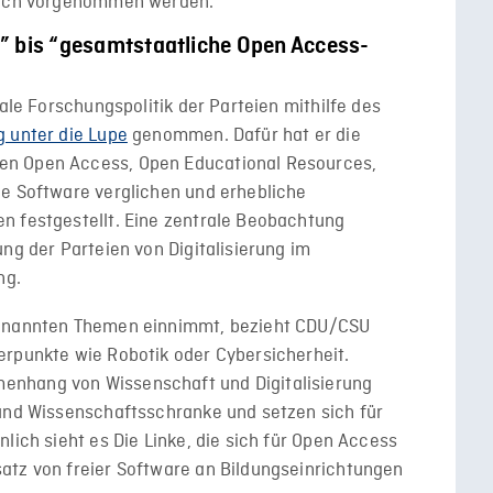
leich vorgenommen werden.
n” bis “gesamtstaatliche Open Access-
tale Forschungspolitik der Parteien mithilfe des
g unter die Lupe
genommen. Dafür hat er die
en Open Access, Open Educational Resources,
ie Software verglichen und erhebliche
n festgestellt. Eine zentrale Beobachtung
ng der Parteien von Digitalisierung im
ng.
genannten Themen einnimmt, bezieht CDU/CSU
erpunkte wie Robotik oder Cybersicherheit.
enhang von Wissenschaft und Digitalisierung
 und Wissenschaftsschranke und setzen sich für
lich sieht es Die Linke, die sich für Open Access
atz von freier Software an Bildungseinrichtungen