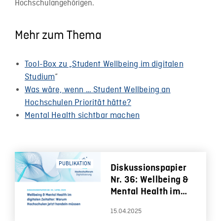
Hochschulangehörigen.
Mehr zum Thema
Tool-Box zu „Student Wellbeing im digitalen
Studium
“
Was wäre, wenn … Student Wellbeing an
Hochschulen Priorität hätte?
Mental Health sichtbar machen
PUBLIKATION
Diskussionspapier
Nr. 36: Wellbeing &
Mental Health im
digitalen Zeitalter:
15.04.2025
Warum Hochschulen