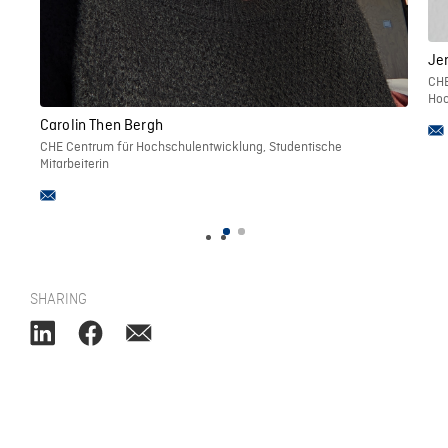
Je
CHE
Hoc
Carolin Then Bergh
CHE Centrum für Hochschulentwicklung, Studentische
Mitarbeiterin
SHARING