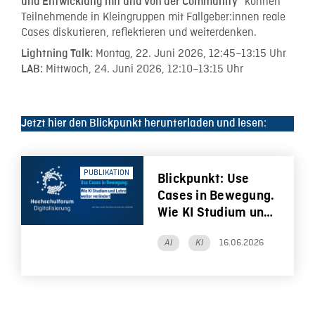
können
und Entwicklung mit und von der Community“
Teilnehmende in Kleingruppen mit Fallgeber:innen reale
Cases diskutieren, reflektieren und weiterdenken.
Montag, 22. Juni 2026, 12:45–13:15 Uhr
Lightning Talk:
Mittwoch, 24. Juni 2026, 12:10–13:15 Uhr
LAB:
:
Jetzt hier den Blickpunkt herunterladen und lesen
PUBLIKATION
Blickpunkt: Use
Cases in Bewegung.
Wie KI Studium und
Lehre weiter
16.06.2026
AI
KI
verändert