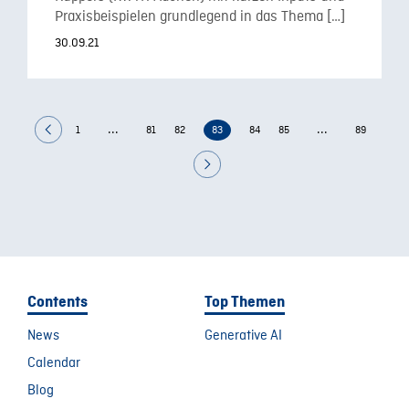
Praxisbeispielen grundlegend in das Thema […]
30.09.21
...
...
1
81
82
83
84
85
89
Contents
Top Themen
News
Generative AI
Calendar
Blog