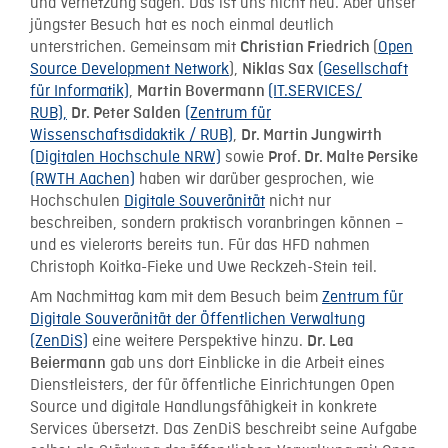
und Vernetzung sagen. Das ist uns nicht neu. Aber unser
jüngster Besuch hat es noch einmal deutlich
unterstrichen. Gemeinsam mit
(
Open
Christian Friedrich
Source Development Network
),
(Gesellschaft
Niklas Sax
für Informatik)
,
(IT.SERVICES/
Martin Bovermann
RUB),
(Zentrum für
Dr. Peter Salden
Wissenschaftsdidaktik / RUB)
,
Dr. Martin Jungwirth
(Digitalen Hochschule NRW)
sowie
Prof. Dr. Malte Persike
(RWTH Aachen)
haben wir darüber gesprochen, wie
Hochschulen
Digitale Souveränität
nicht nur
beschreiben, sondern praktisch voranbringen können –
und es vielerorts bereits tun. Für das HFD nahmen
Christoph Koitka-Fieke und Uwe Reckzeh-Stein teil.
Am Nachmittag kam mit dem Besuch beim
Zentrum für
Digitale Souveränität der Öffentlichen Verwaltung
(ZenDiS)
eine weitere Perspektive hinzu.
Dr. Lea
gab uns dort Einblicke in die Arbeit eines
Beiermann
Dienstleisters, der für öffentliche Einrichtungen Open
Source und digitale Handlungsfähigkeit in konkrete
Services übersetzt. Das ZenDiS beschreibt seine Aufgabe