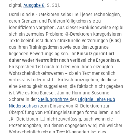
digital,
Ausgabe 6
, S. 39).
Damit sind KI-Detektoren selbst Teil jener Technologien,
deren Grenzen und Fehleranfälligkeiten sie zu
identifizieren vorgeben. Aus dieser Funktionsweise ergibt
sich ein zentrales Problem: KI-Detektoren kategorisieren
Texte beeinflusst durch strukturelle Verzerrungen (Bias)
aus ihren Trainingsdaten sowie aus den zugrunde
liegenden Bewertungslogiken. Ihr
Einsatz garantiert
daher weder Neutralität noch verlässliche Ergebnisse.
Entsprechend ist auch mit den von ihnen erzeugten
Wahrscheinlichkeitswerten – ob ein Text menschlich
verfasst ist oder nicht – kritisch umzugehen, da diese
eine Genauigkeit suggerieren, die faktisch nicht gegeben
ist. Wie es Kira Baresel, Janine Horn und Susanne
Schorer in der
Stellungnahme
des
Digitale Lehre Hub
Niedersachsen
zum Einsatz von KI-Detektoren zur
Überprüfung von Prüfungsleistungen formulieren, sind
„KI-Detektoren (…) nicht zuverlässig, auch wenn die
Prozentangaben, mit denen angegeben wird, mit welcher
Wahrscheinlichkeit ein Text KI-generiert ist, dies