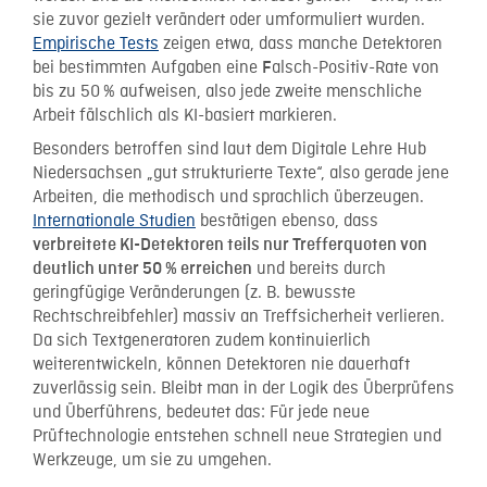
sie zuvor gezielt verändert oder umformuliert wurden.
Empirische Tests
zeigen etwa, dass manche Detektoren
bei bestimmten Aufgaben eine
alsch-Positiv-Rate von
F
bis zu 50 % aufweisen, also jede zweite menschliche
Arbeit fälschlich als KI-basiert markieren.
Besonders betroffen sind laut dem Digitale Lehre Hub
Niedersachsen „gut strukturierte Texte“, also gerade jene
Arbeiten, die methodisch und sprachlich überzeugen.
Internationale Studien
bestätigen ebenso, dass
verbreitete KI-Detektoren teils nur Trefferquoten von
und bereits durch
deutlich unter 50 % erreichen
geringfügige Veränderungen (z. B. bewusste
Rechtschreibfehler) massiv an Treffsicherheit verlieren.
Da sich Textgeneratoren zudem kontinuierlich
weiterentwickeln, können Detektoren nie dauerhaft
zuverlässig sein. Bleibt man in der Logik des Überprüfens
und Überführens, bedeutet das: Für jede neue
Prüftechnologie entstehen schnell neue Strategien und
Werkzeuge, um sie zu umgehen.