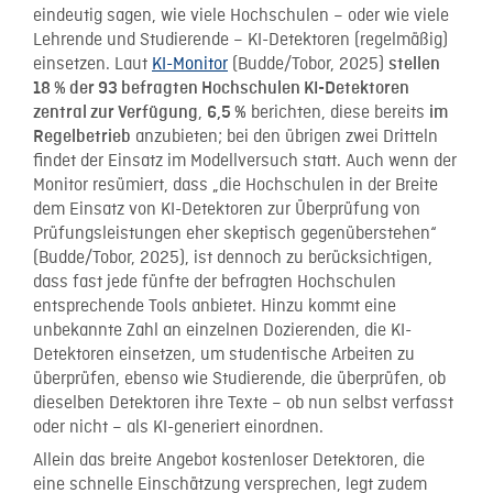
eindeutig sagen, wie viele Hochschulen – oder wie viele
Lehrende und Studierende – KI-Detektoren (regelmäßig)
einsetzen. Laut
KI-Monitor
(Budde/Tobor, 2025)
stellen
18 % der 93 befragten Hochschulen KI-Detektoren
,
berichten, diese bereits
zentral zur Verfügung
6,5 %
im
anzubieten; bei den übrigen zwei Dritteln
Regelbetrieb
findet der Einsatz im Modellversuch statt. Auch wenn der
Monitor resümiert, dass „die Hochschulen in der Breite
dem Einsatz von KI-Detektoren zur Überprüfung von
Prüfungsleistungen eher skeptisch gegenüberstehen“
(Budde/Tobor, 2025), ist dennoch zu berücksichtigen,
dass fast jede fünfte der befragten Hochschulen
entsprechende Tools anbietet. Hinzu kommt eine
unbekannte Zahl an einzelnen Dozierenden, die KI-
Detektoren einsetzen, um studentische Arbeiten zu
überprüfen, ebenso wie Studierende, die überprüfen, ob
dieselben Detektoren ihre Texte – ob nun selbst verfasst
oder nicht – als KI-generiert einordnen.
Allein das breite Angebot kostenloser Detektoren, die
eine schnelle Einschätzung versprechen, legt zudem