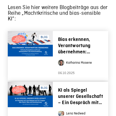
Lesen Sie hier weitere Blogbeiträge aus der
Reihe
„Machtkritische und bias-sensible
KI“:
BLOG
Bias erkennen,
Verantwortung
übernehmen:
Kritische
Katharina Mosene
Perspektiven auf KI
und Datenqualität in
06.10.2025
der
Hochschulbildung
BLOG
KI als Spiegel
unserer Gesellschaft
– Ein Gespräch mit
Lena Nedwed und
Lena Nedwed
Tim Trappen über