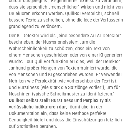
darauf ausgelegt ist, KI-generierte Texte so zu verändern,
dass sie sprachlich „menschlicher“ wirken und nicht von
Detektoren erkannt werden. QuillBot verspricht, schnell
bessere Texte zu schreiben, ohne die Idee der Verfasserin
grundlegend zu verändern.
Der KI-Detektor wird als „eine besondere Art AI-Detector“
beschrieben, der Muster analysiert, „um die
Wahrscheinlichkeit zu schätzen, dass ein Text von
einem Menschen geschrieben oder von einer KI generiert
wurde“. Laut QuillBot funktioniert dies, weil der Detektor
„anhand großer Mengen von Texten trainiert wurde, die
von Menschen und KI geschrieben wurden. Er verwendet
Metriken wie Perplexität (wie vorhersehbar der Text ist)
und Burstiness (wie stark die Satzlänge variiert), um für
Maschinen typische Schreibmuster zu identifizieren.“
QuillBot selbst stellt Burstiness und Perplexity als
, räumt aber in der
verlässliche Indikatoren dar
Dokumentation ein, dass keine Methode perfekte
Genauigkeit bietet und dass die Einschätzungen letztlich
auf Statistiken beruhen.