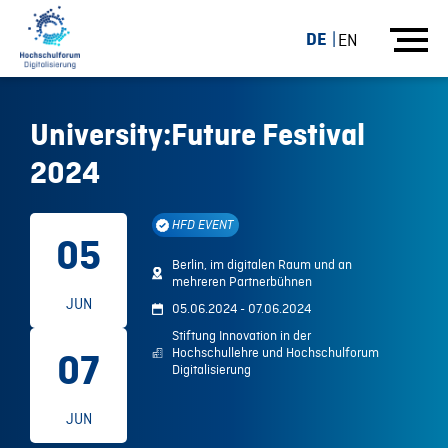
DE
EN
University:Future Festival
2024
HFD EVENT
05
Berlin, im digitalen Raum und an
mehreren Partnerbühnen
JUN
05.06.2024 - 07.06.2024
Stiftung Innovation in der
Hochschullehre und Hochschulforum
07
Digitalisierung
JUN