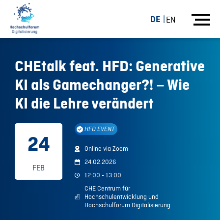
DE
EN
CHEtalk feat. HFD: Generative
KI als Gamechanger?! – Wie
KI die Lehre verändert
HFD EVENT
24
Online via Zoom
24.02.2026
FEB
12:00 - 13:00
CHE Centrum für
Hochschulentwicklung und
Hochschulforum Digitalisierung