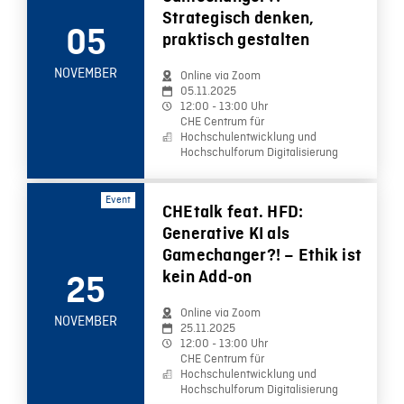
Strategisch denken,
05
praktisch gestalten
NOVEMBER
Online via Zoom
05.11.2025
12:00 - 13:00 Uhr
CHE Centrum für
Hochschulentwicklung und
Hochschulforum Digitalisierung
Event
CHEtalk feat. HFD:
Generative KI als
Gamechanger?! – Ethik ist
kein Add-on
25
Online via Zoom
NOVEMBER
25.11.2025
12:00 - 13:00 Uhr
CHE Centrum für
Hochschulentwicklung und
Hochschulforum Digitalisierung