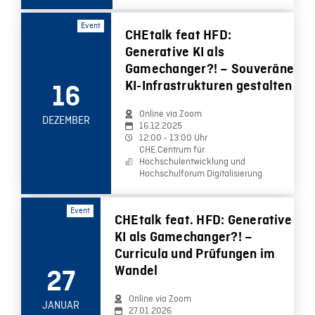
Event
CHEtalk feat HFD:
Generative KI als
Gamechanger?! – Souveräne
KI-Infrastrukturen gestalten
16
Online via Zoom
DEZEMBER
16.12.2025
12:00 - 13:00 Uhr
CHE Centrum für
Hochschulentwicklung und
Hochschulforum Digitalisierung
Event
CHEtalk feat. HFD: Generative
KI als Gamechanger?! –
Curricula und Prüfungen im
Wandel
27
Online via Zoom
JANUAR
27.01.2026