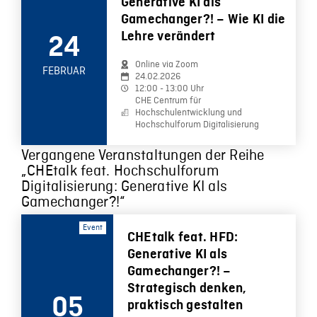
Generative KI als
Gamechanger?! – Wie KI die
Lehre verändert
24
Online via Zoom
FEBRUAR
24.02.2026
12:00 - 13:00 Uhr
CHE Centrum für
Hochschulentwicklung und
Hochschulforum Digitalisierung
Vergangene Veranstaltungen der Reihe
„CHEtalk feat. Hochschulforum
Digitalisierung: Generative KI als
Gamechanger?!“
Event
CHEtalk feat. HFD:
Generative KI als
Gamechanger?! –
Strategisch denken,
05
praktisch gestalten