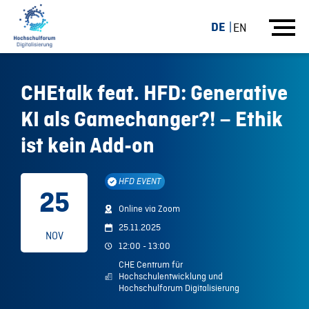
DE
EN
CHEtalk feat. HFD: Generative
KI als Gamechanger?! – Ethik
ist kein Add-on
HFD EVENT
25
Online via Zoom
25.11.2025
NOV
12:00 - 13:00
CHE Centrum für
Hochschulentwicklung und
Hochschulforum Digitalisierung