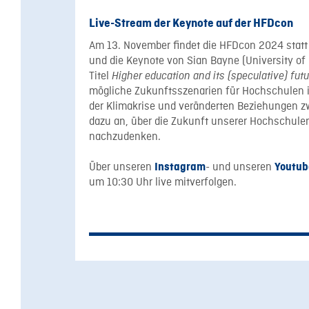
Live-Stream der Keynote auf der HFDcon
Am 13. November findet die HFDcon 2024 statt –
und die Keynote von Sian Bayne (University of 
Titel
Higher education and its (speculative) fut
mögliche Zukunftsszenarien für Hochschulen i
der Klimakrise und veränderten Beziehungen z
dazu an, über die Zukunft unserer Hochschulen
nachzudenken.
Über unseren
- und unseren
Instagram
Youtub
um 10:30 Uhr live mitverfolgen.