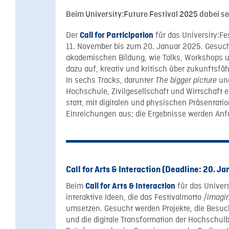
Beim University:Future Festival 2025 dabei sein
Der
für das University:Fe
Call for Participation
11. November bis zum 20. Januar 2025. Gesucht
akademischen Bildung, wie Talks, Workshops un
dazu auf, kreativ und kritisch über zukunftsf
In sechs Tracks, darunter
un
The bigger picture
Hochschule, Zivilgesellschaft und Wirtschaft e
statt, mit digitalen und physischen Präsentati
Einreichungen aus; die Ergebnisse werden Anfa
Call for Arts & Interaction (Deadline: 20. Ja
Beim
für das Univers
Call for Arts & Interaction
interaktive Ideen, die das Festivalmotto /
imagi
umsetzen. Gesucht werden Projekte, die Besu
und die digitale Transformation der Hochschul