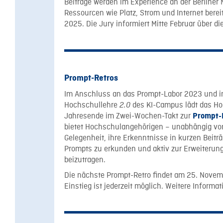
Beiträge werden im Experience an der Berliner 
Ressourcen wie Platz, Strom und Internet bereit
2025. Die Jury informiert Mitte Februar über d
Prompt-Retros
Im Anschluss an das Prompt-Labor 2023 und i
Hochschullehre
des KI-Campus lädt das Hoc
2.0
Jahresende im Zwei-Wochen-Takt zur
Prompt-
bietet Hochschulangehörigen – unabhängig von
Gelegenheit, ihre Erkenntnisse in kurzen Beiträ
Prompts zu erkunden und aktiv zur Erweiteru
beizutragen.
Die nächste Prompt-Retro findet am 25. Novemb
Einstieg ist jederzeit möglich. Weitere Informa