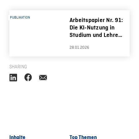
PUBLIKATION
Arbeitspapier Nr. 91:
Die KI-Nutzung in
Studium und Lehre.
Ein Review auf
28.01.2026
Grundlage
empirischer Studien
SHARING
Inhalte
Top Themen