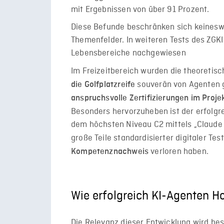
mit Ergebnissen von über 91 Prozent.
Diese Befunde beschränken sich keinesw
Themenfelder. In weiteren Tests des ZGK
Lebensbereiche nachgewiesen
Im Freizeitbereich wurden die theoretis
souverän von Agenten g
die Golfplatzreife
anspruchsvolle Zertifizierungen im Pro
Besonders hervorzuheben ist der erfolgr
dem höchsten Niveau C2 mittels „Claude 
große Teile standardisierter digitaler Tes
verloren haben.
Kompetenznachweis
Wie erfolgreich KI-Agenten H
Die Relevanz dieser Entwicklung wird bes