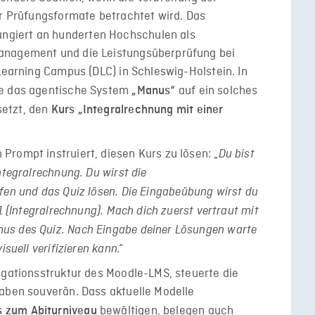
er Prüfungsformate betrachtet wird. Das
ngiert an hunderten Hochschulen als
anagement und die Leistungsüberprüfung bei
 Learning Campus (DLC) in Schleswig-Holstein. In
de das agentische System
auf ein solches
„Manus“
setzt, den
Kurs „Integralrechnung mit einer
rompt instruiert, diesen Kurs zu lösen: „
Du bist
ntegralrechnung. Du wirst die
fen und das Quiz lösen. Die Eingabeübung wirst du
1 (Integralrechnung). Mach dich zuerst vertraut mit
us des Quiz. Nach Eingabe deiner Lösungen warte
suell verifizieren kann.“
igationsstruktur des Moodle-LMS, steuerte die
gaben souverän. Dass aktuelle Modelle
bewältigen, belegen auch
 zum Abiturniveau