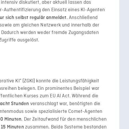
intensiv diskutiert, aber aktuell lassen das
or-Authentifizierung den Einsatz eines KI-Agenten
Anschließend
r sich selbst regulär anmeldet.
 sowie am gleichen Netzwerk und innerhalb der
ng. Dadurch werden weder fremde Zugangsdaten
ugriffe ausgelöst.
rative KI“ (ZGKI) konnte die Leistungsfähigkeit
sreihen belegen. Ein prominentes Beispiel war
ffentlichen Kurses zum EU AI Act. Während die
veranschlagt war, benötigten die
 acht Stunden
ntenmodus sowie spezialisierte Comet-Agenten
. Der Zeitaufwand für den menschlichen
90 Minuten
a
zusammen. Beide Systeme bestanden
15 Minuten