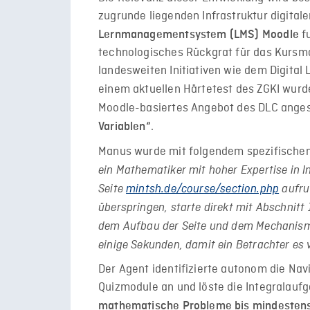
zugrunde liegenden Infrastruktur digital
fu
Lernmanagementsystem (LMS) Moodle
technologisches Rückgrat für das Kursm
landesweiten Initiativen wie dem Digital
einem aktuellen Härtetest des ZGKI wur
Moodle-basiertes Angebot des DLC ange
.
Variablen“
Manus wurde mit folgendem spezifischen P
ein Mathematiker mit hoher Expertise in I
Seite
mintsh.de/course/section.php
aufru
überspringen, starte direkt mit Abschnitt 
dem Aufbau der Seite und dem Mechanism
einige Sekunden, damit ein Betrachter es vi
Der Agent identifizierte autonom die Nav
Quizmodule an und löste die Inte­gralauf
mathematische Probleme bis mindestens