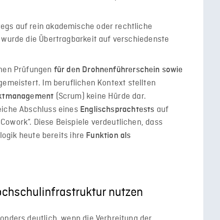
egs auf rein akademische oder rechtliche
I wurde die Übertragbarkeit auf verschiedenste
chen Prüfungen
für den Drohnenführerschein sowie
emeistert. Im beruflichen Kontext stellten
(Scrum) keine Hürde dar.
jektmanagement
eiche Abschluss eines
auf
Englischsprachtests
Cowork“. Diese Beispiele verdeutlichen, dass
tlogik heute bereits ihre
Funktion als
ochschulinfrastruktur nutzen
onders deutlich, wenn die Verbreitung der