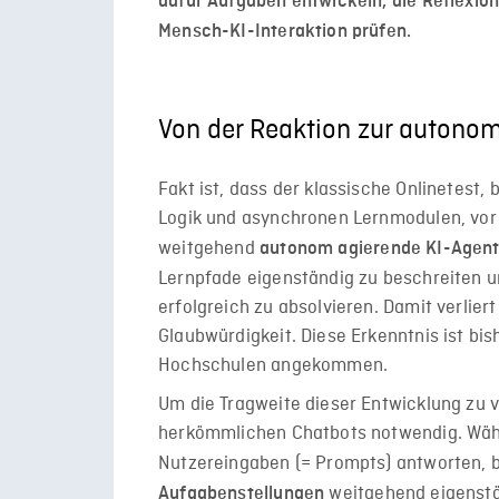
dafür Aufgaben entwickeln, die Reflexion
Mensch-KI-Interaktion prüfen.
Von der Reaktion zur autono
Fakt ist, dass der klassische Onlinetest,
Logik und asynchronen Lernmodulen, vor s
weitgehend
autonom agierende KI-Agen
Lernpfade eigenständig zu beschreiten 
erfolgreich zu absolvieren. Damit verliert 
Glaubwürdigkeit. Diese Erkenntnis ist bi
Hochschulen angekommen.
Um die Tragweite dieser Entwicklung zu 
herkömmlichen Chatbots notwendig. Währ
Nutzereingaben (= Prompts) antworten, b
weitgehend eigenstän
Aufgabenstellungen