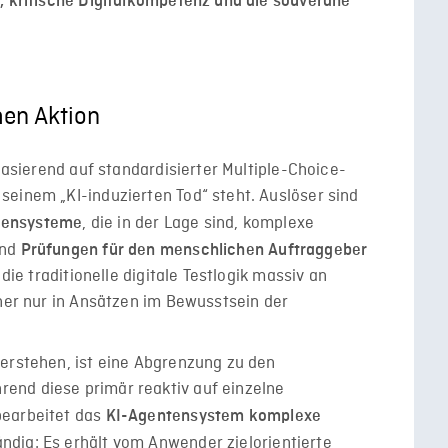
, kritische Digitalkompetenz und die souveräne
men Aktion
 basierend auf standardisierter Multiple-Choice-
einem „KI-induzierten Tod“ steht. Auslöser sind
, die in der Lage sind, komplexe
tensysteme
und
Prüfungen für den menschlichen Auftraggeber
die traditionelle digitale Testlogik massiv an
sher nur in Ansätzen im Bewusstsein der
verstehen, ist eine Abgrenzung zu den
end diese primär reaktiv auf einzelne
earbeitet das
KI-Agentensystem komplexe
dig: Es erhält vom Anwender zielorientierte