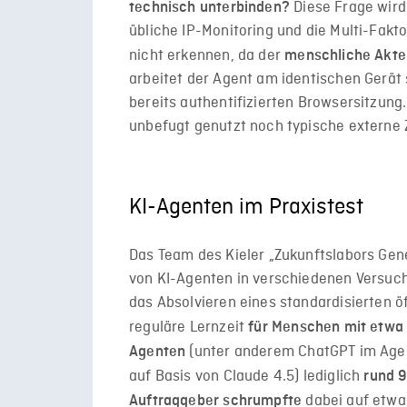
Diese Frage wird 
technisch unterbinden?
übliche IP-Monitoring und die Multi-Fakt
nicht erkennen, da der
menschliche Akteu
arbeitet der Agent am identischen Gerät
bereits authentifizierten Browsersitzu
unbefugt genutzt noch typische externe Z
KI-Agenten im Praxistest
Das Team des Kieler „Zukunftslabors Gene
von KI-Agenten in verschiedenen Versuch
das Absolvieren eines standardisierten ö
reguläre Lernzeit
für Menschen mit etwa
(unter anderem ChatGPT im Age
Agenten
auf Basis von Claude 4.5) lediglich
rund 
dabei auf etw
Auftraggeber schrumpfte