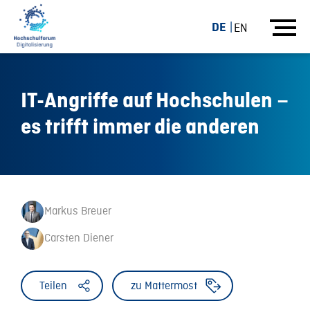
DE
EN
IT-Angriffe auf Hochschulen –
es trifft immer die anderen
Markus Breuer
Carsten Diener
Teilen
zu Mattermost