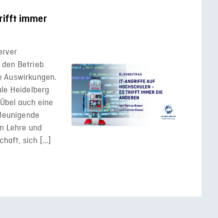
rifft immer
erver
 den Betrieb
e Auswirkungen.
ule Heidelberg
Übel auch eine
hleunigende
in Lehre und
chaft, sich […]