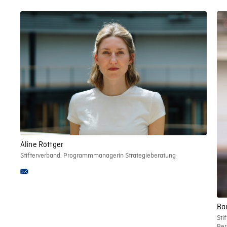
Aline Röttger
Stifterverband, Programmmanagerin Strategieberatung
Ba
Sti
Ber