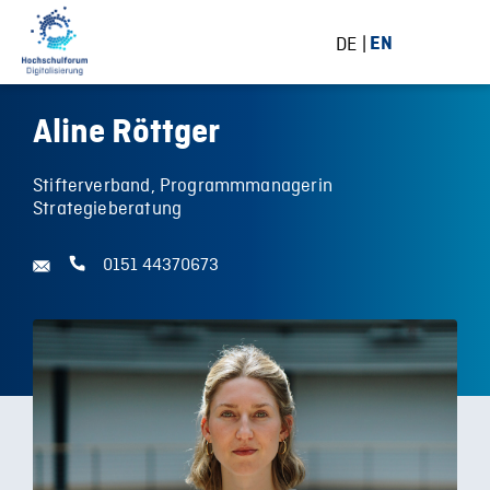
DE
EN
Aline Röttger
Stifterverband, Programmmanagerin
Strategieberatung
0151 44370673