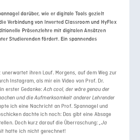
Spannagel darüber,
wie er digitale Tools gezielt
 die Verbindung von Inverted Classroom und HyFlex
aditionelle Präsenzlehre mit digitalen Ansätzen
nter Stu
dierenden fördert. Ein spannendes
unerwartet ihren Lauf. Morgens, auf dem Weg zur
urch Instagram, als mir ein Video von Prof. Dr.
in erster Gedanke:
Ach cool, der wäre genau der
 machen und die Aufmerksamkeit anderer Lehrender
ppte ich eine Nachricht an Prof. Spannagel und
bschicken dachte ich noch: Das gibt eine Absage
 stellen. Doch kurz darauf die Überraschung:
„Ja
t hatte ich nicht gerechnet!