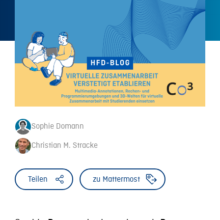
Sophie Domann
Christian M. Stracke
Teilen
zu Mattermost