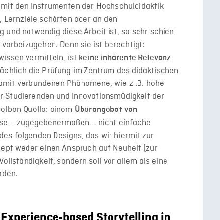
 mit den Instrumenten der Hochschuldidaktik
, Lernziele schärfen oder an den
 und notwendig diese Arbeit ist, so sehr schien
 vorbeizugehen. Denn sie ist berechtigt:
issen vermitteln, ist
keine inhärente Relevanz
sächlich die Prüfung im Zentrum des didaktischen
e damit verbundenen Phänomene, wie z .B. hohe
r Studierenden und Innovationsmüdigkeit der
selben Quelle: einem
Überangebot von
ese – zugegebenermaßen – nicht einfache
es folgenden Designs, das wir hiermit zur
zept weder einen Anspruch auf Neuheit (zur
ollständigkeit, sondern soll vor allem als eine
rden.
Experience-based Storytelling in