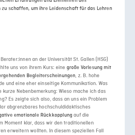
nlichen Erfahrungen und Elementen des
 zu schaffen, um ihre Leidenschaft für das Lehren
 Berater:innen an der Universität St. Gallen (HSG)
hlte uns von ihrem Kurs: eine
große Vorlesung mit
, z. B. hohe
hergehenden Begleiterscheinungen
de und eine eher einseitige Kommunikation. Was
ine kurze Nebenbemerkung: Wieso mache ich das
ng? Es zeigte sich also, dass an uns ein Problem
klar abgrenzbares hochschuldidaktisches
auf die
gative emotionale Rückkopplung
m Moment klar, dass wir den traditionellen
n erweitern wollten. In diesem speziellen Fall