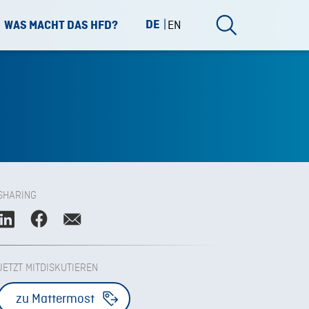
DE
EN
WAS MACHT DAS HFD?
SHARING
JETZT MITDISKUTIEREN
zu Mattermost