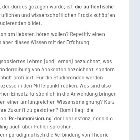
 der daraus gezogen wurde, ist:
die authentische
beruflichen und wissenschaftlichen Praxis schöpfen
udierenden bildet.
n am liebsten hören wollen? Repetitiv einen
 eher dieses Wissen mit der Erfahrung
gsbasiertes Lehren (und Lernen) bezeichnet, was
nanderreihung von Anekdoten bezeichnet, sondern
Inhalt profiliert. Für die Studierenden werden
esse in den Mittelpunkt rücken: Was sind also
schen Einsatz tatsächlich in die Anwendung bringen
ben einer umfangreichen Wissensaneignung? Kurz
re Zukunft zu gestalten? Damit liegt die
en ‘
’ der Lehrinstanz, denn die
Re-humanisierung
ing auch über Fehler sprechen,
lem paradigmatisch die Verbindung von Theorie