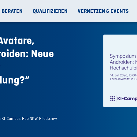
& BERATEN
QUALIFIZIEREN
VERNETZEN & EVENTS
vatare,
roiden: Neue
dung?“
em KI-Campus-Hub NRW, KI:edu.nrw