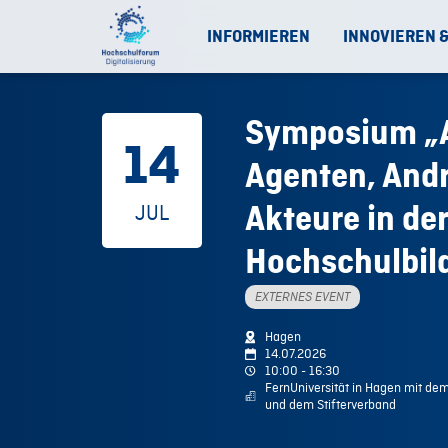
INFORMIEREN
INNOVIEREN 
Symposium „A
14
Agenten, And
JUL
Akteure in der
Hochschulbil
EXTERNES EVENT
Hagen
14.07.2026
10:00 - 16:30
FernUniversität in Hagen mit d
und dem Stifterverband