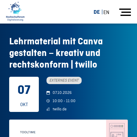
DE
EN
Lehrmaterial mit Canva
gestalten – kreativ und
rechtskonform | twillo
EXTERNES EVENT
07
07.10.2026
10:00 - 11:00
OKT
twillo.de