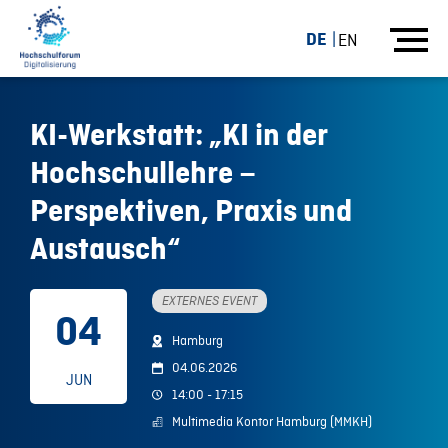
DE
EN
KI-Werkstatt: „KI in der
Hochschullehre –
Perspektiven, Praxis und
Austausch“
EXTERNES EVENT
04
Hamburg
04.06.2026
JUN
14:00 - 17:15
Multimedia Kontor Hamburg (MMKH)