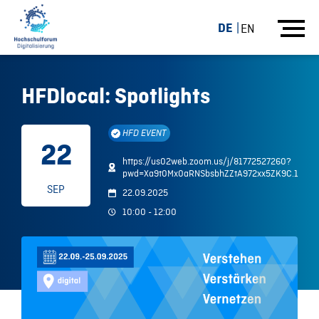
DE
EN
HFDlocal: Spotlights
HFD EVENT
22
https://us02web.zoom.us/j/81772527260?
pwd=Xa9t0Mx0aRNSbsbhZZtA972xx5ZK9C.1
SEP
22.09.2025
10:00 - 12:00