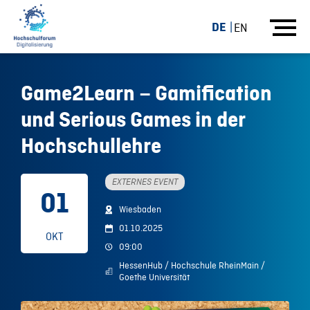
DE
EN
Game2Learn – Gamification
und Serious Games in der
Hochschullehre
EXTERNES EVENT
01
Wiesbaden
01.10.2025
OKT
09:00
HessenHub / Hochschule RheinMain /
Goethe Universität