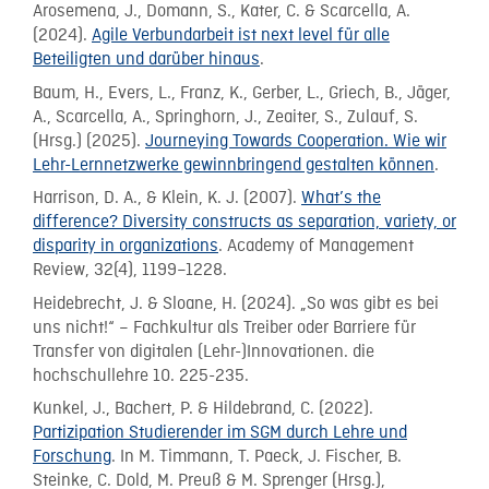
Arosemena, J., Domann, S., Kater, C. & Scarcella, A.
(2024).
Agile Verbundarbeit ist next level für alle
Beteiligten und darüber hinaus
.
Baum, H., Evers, L., Franz, K., Gerber, L., Griech, B., Jäger,
A., Scarcella, A., Springhorn, J., Zeaiter, S., Zulauf, S.
(Hrsg.) (2025).
Journeying Towards Cooperation. Wie wir
Lehr-Lernnetzwerke gewinnbringend gestalten können
.
Harrison, D. A., & Klein, K. J. (2007).
What’s the
difference? Diversity constructs as separation, variety, or
disparity in organizations
. Academy of Management
Review, 32(4), 1199–1228.
Heidebrecht, J. & Sloane, H. (2024). „So was gibt es bei
uns nicht!“ – Fachkultur als Treiber oder Barriere für
Transfer von digitalen (Lehr-)Innovationen. die
hochschullehre 10. 225-235.
Kunkel, J., Bachert, P. & Hildebrand, C. (2022).
Partizipation Studierender im SGM durch Lehre und
Forschung
. In M. Timmann, T. Paeck, J. Fischer, B.
Steinke, C. Dold, M. Preuß & M. Sprenger (Hrsg.),