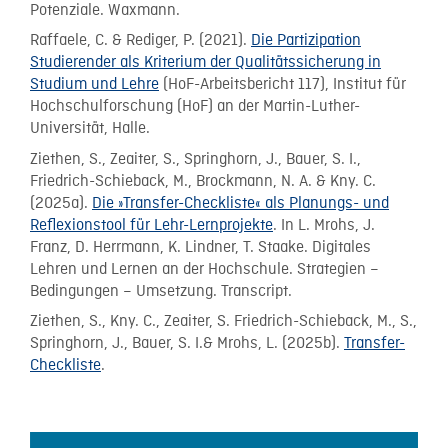
Potenziale. Waxmann.
Raffaele, C. & Rediger, P. (2021).
Die Partizipation
Studierender als Kriterium der Qualitätssicherung in
Studium und Lehre
(HoF-Arbeitsbericht 117), Institut für
Hochschulforschung (HoF) an der Martin-Luther-
Universität, Halle.
Ziethen, S., Zeaiter, S., Springhorn, J., Bauer, S. I.,
Friedrich-Schieback, M., Brockmann, N. A. & Kny. C.
(2025a).
Die »Transfer-Checkliste« als Planungs- und
Reflexionstool für Lehr-Lernprojekte
. In L. Mrohs, J.
Franz, D. Herrmann, K. Lindner, T. Staake. Digitales
Lehren und Lernen an der Hochschule. Strategien –
Bedingungen – Umsetzung. Transcript.
Ziethen, S., Kny. C., Zeaiter, S. Friedrich-Schieback, M., S.,
Springhorn, J., Bauer, S. I.& Mrohs, L. (2025b).
Transfer-
Checkliste
.