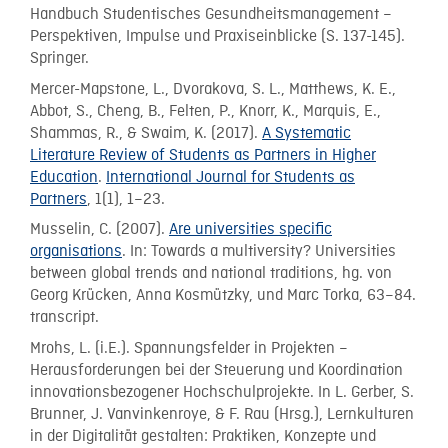
Handbuch Studentisches Gesundheitsmanagement –
Perspektiven, Impulse und Praxiseinblicke (S. 137-145).
Springer.
Mercer-Mapstone, L., Dvorakova, S. L., Matthews, K. E.,
Abbot, S., Cheng, B., Felten, P., Knorr, K., Marquis, E.,
Shammas, R., & Swaim, K. (2017).
A Systematic
Literature Review of Students as Partners in Higher
Education
.
International Journal for Students as
Partners
, 1(1), 1–23.
Musselin, C. (2007).
Are universities specific
organisations
. In: Towards a multiversity? Universities
between global trends and national traditions, hg. von
Georg Krücken, Anna Kosmützky, und Marc Torka, 63–84.
transcript.
Mrohs, L. (i.E.). Spannungsfelder in Projekten –
Herausforderungen bei der Steuerung und Koordination
innovationsbezogener Hochschulprojekte. In L. Gerber, S.
Brunner, J. Vanvinkenroye, & F. Rau (Hrsg.), Lernkulturen
in der Digitalität gestalten: Praktiken, Konzepte und