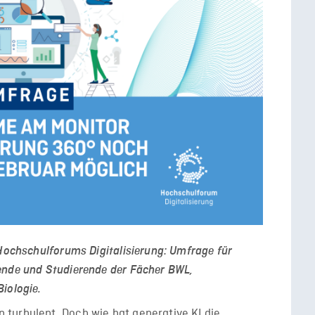
 Hochschulforums Digitalisierung: Umfrage für
ende und Studierende der Fächer BWL,
iologie.
turbulent. Doch wie hat generative KI die