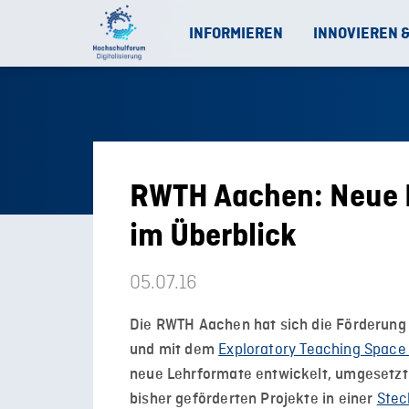
INFORMIEREN
INNOVIEREN 
RWTH Aachen: Neue 
im Überblick
05.07.16
Die RWTH Aachen hat sich die Förderung 
Exploratory Teaching Space 
und mit dem
neue Lehrformate entwickelt, umgesetzt u
Stec
bisher geförderten Projekte in einer