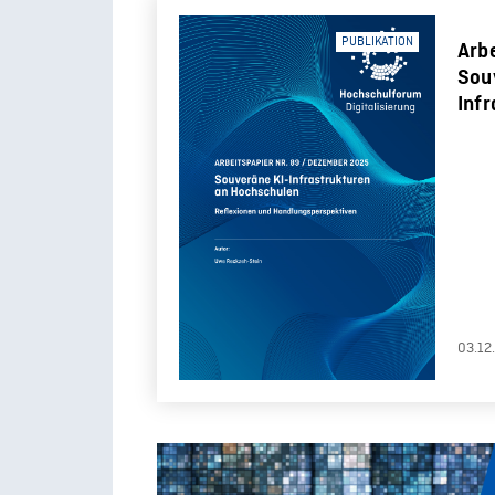
PUBLIKATION
Arbe
Sou
Inf
Hoc
und
Han
03.12