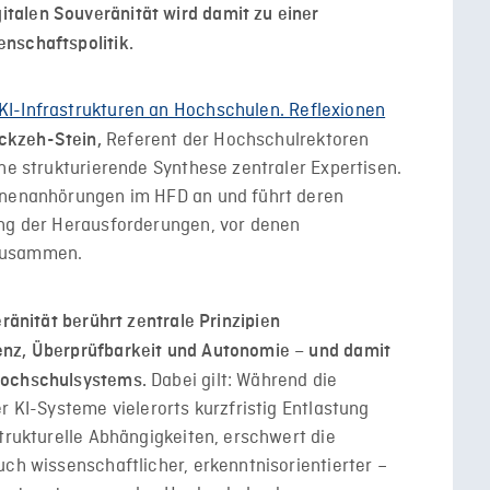
talen Souveränität wird damit zu einer
nschaftspolitik.
KI-Infrastrukturen an Hochschulen. Reflexionen
Referent der Hochschulrektoren
ckzeh-Stein,
ine strukturierende Synthese zentraler Expertisen.
innenanhörungen im HFD an und führt deren
ung der Herausforderungen, vor denen
 zusammen.
ränität berührt zentrale Prinzipien
enz, Überprüfbarkeit und Autonomie – und damit
Dabei gilt: Während die
 Hochschulsystems.
r KI-Systeme vielerorts kurzfristig Entlastung
strukturelle Abhängigkeiten, erschwert die
uch wissenschaftlicher, erkenntnisorientierter –