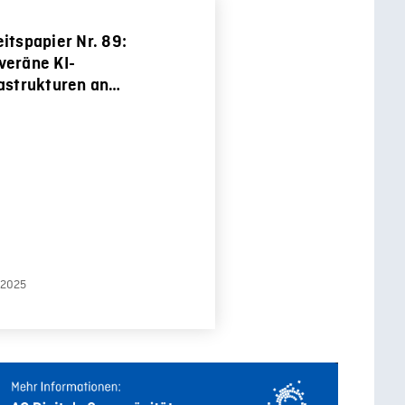
itspapier Nr. 89:
veräne KI-
rastrukturen an
hschulen – Reflexionen
dlungsperspektiven
.2025