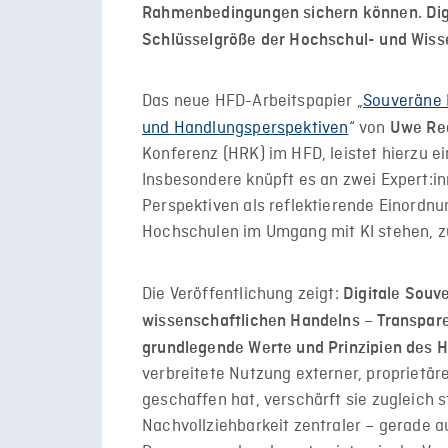
Rahmenbedingungen sichern können. Digi
Schlüsselgröße der Hochschul- und Wisse
Das neue HFD-Arbeitspapier
„
Souveräne 
und Handlungsperspektiven
“
von
Uwe Re
Konferenz (HRK) im HFD, leistet hierzu e
Insbesondere knüpft es an zwei Expert:
Perspektiven als reflektierende Einordn
Hochschulen im Umgang mit KI stehen,
Die Veröffentlichung zeigt:
Digitale Souve
wissenschaftlichen Handelns – Transpar
grundlegende Werte und Prinzipien des
verbreitete Nutzung externer, proprietäre
geschaffen hat, verschärft sie zugleich 
Nachvollziehbarkeit zentraler – gerade a