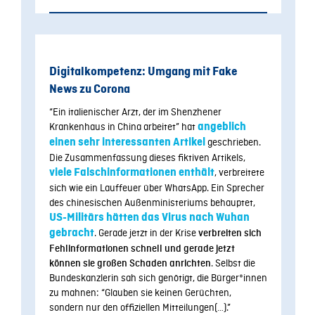
Digitalkompetenz: Umgang mit Fake
News zu Corona
“Ein italienischer Arzt, der im Shenzhener
Krankenhaus in China arbeitet” hat
angeblich
einen sehr interessanten Artikel
geschrieben.
Die Zusammenfassung dieses fiktiven Artikels,
viele Falschinformationen enthält
, verbreitete
sich wie ein Lauffeuer über WhatsApp. Ein Sprecher
des chinesischen Außenministeriums behauptet,
US-Militärs hätten das Virus nach Wuhan
gebracht
. Gerade jetzt in der Krise
verbreiten sich
Fehlinformationen schnell und gerade jetzt
. Selbst die
können sie großen Schaden anrichten
Bundeskanzlerin sah sich genötigt, die Bürger*innen
zu mahnen: “Glauben sie keinen Gerüchten,
sondern nur den offiziellen Mitteilungen(…).”