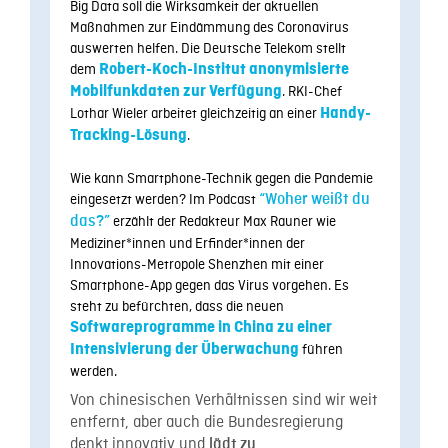
Big Data soll die Wirksamkeit der aktuellen
Maßnahmen zur Eindämmung des Coronavirus
auswerten helfen. Die Deutsche Telekom stellt
dem
Robert-Koch-Institut anonymisierte
Mobilfunkdaten zur Verfügung
. RKI-Chef
Lothar Wieler arbeitet gleichzeitig an einer
Handy-
Tracking-Lösung
.
Wie kann Smartphone-Technik gegen die Pandemie
eingesetzt werden? Im Podcast
“Woher weißt du
das?”
erzählt der Redakteur Max Rauner wie
Mediziner*innen und Erfinder*innen der
Innovations-Metropole Shenzhen mit einer
Smartphone-App gegen das Virus vorgehen. Es
steht zu befürchten, dass die neuen
Softwareprogramme in China zu einer
Intensivierung der Überwachung
führen
werden.
Von chinesischen Verhältnissen sind wir weit
entfernt, aber auch die Bundesregierung
denkt innovativ und
lädt zu