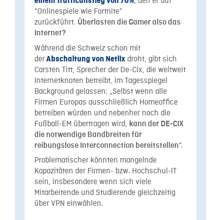
, den er auf
einem Trafficanstieg von 70%
“Onlinespiele wie Fortnite”
zurückführt.
Überlasten die Gamer also das
Internet?
Während die Schweiz schon mit
der
droht, gibt sich
Abschaltung von Netlix
Carsten Titt, Sprecher der De-Cix, die weltweit
Internetknoten betreibt, im Tagesspiegel
Background gelassen: „Selbst wenn alle
Firmen Europas ausschließlich Homeoffice
betreiben würden und nebenher noch die
Fußball-EM übertragen wird,
kann der DE-CIX
die notwendige Bandbreiten für
“.
reibungslose Interconnection bereitstellen
Problematischer könnten mangelnde
Kapazitäten der Firmen- bzw. Hochschul-IT
sein, insbesondere wenn sich viele
Mitarbeitende und Studierende gleichzeitig
über VPN einwählen.