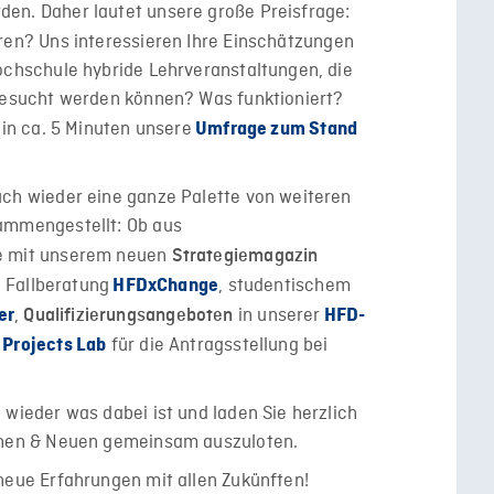
en. Daher lautet unsere große Preisfrage:
ren? Uns interessieren Ihre Einschätzungen
Hochschule hybride Lehrveranstaltungen, die
 besucht werden können? Was funktioniert?
 in ca. 5 Minuten unsere
Umfrage zum Stand
uch wieder eine ganze Palette von weiteren
sammengestellt: Ob aus
ve mit unserem neuen
Strategiemagazin
n Fallberatung
, studentischem
HFDxChange
,
in unserer
er
Qualifizierungsangeboten
HFD-
für die Antragsstellung bei
Projects Lab
 wieder was dabei ist und laden Sie herzlich
ichen & Neuen gemeinsam auszuloten.
 neue Erfahrungen mit allen Zukünften!