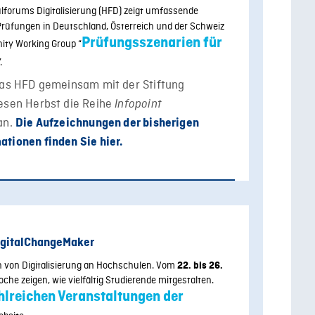
forums Digitalisierung (HFD) zeigt umfassende
Prüfungen in Deutschland, Österreich und der Schweiz
Prüfungsszenarien für
ity Working Group “
”.
 das HFD gemeinsam mit der Stiftung
iesen Herbst die Reihe
Infopoint
an.
Die Aufzeichnungen der bisherigen
tionen finden Sie hier.
igitalChangeMaker
 von Digitalisierung an Hochschulen. Vom
22. bis 26.
he zeigen, wie vielfältig Studierende mitgestalten.
hlreichen Veranstaltungen der