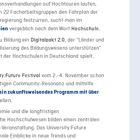
ionsverhandlungen auf Hochtouren laufen,
 in 22 Facharbeitsgruppen den Fahrplan der
regierung festzurren, sucht man im
vergeblich nach dem Wort
eien
Hochschule.
u Bildung ein
, der “Länder und
Digitalpakt 2.0
lisierung des Bildungswesens unterstützen”
ft der Hochschulen in Deutschland spielt,
vom 2.-4. November schon
ty:Future Festival
artigen Community-Resonanz und mithilfe
ein zukunftsweisendes Programm mit über
ellen.
mie und die langfristigen
che Hochschulwesen bilden einen zentralen
-Veranstaltung. Das University:Future
nale Einblicke in neue Trends und