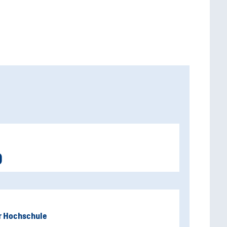
D
er Hochschule