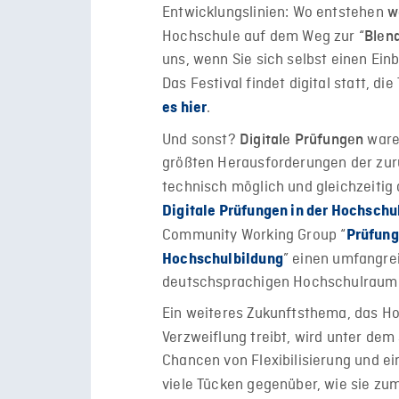
Entwicklungslinien: Wo entstehen
w
Hochschule auf dem Weg zur “
Blend
uns, wenn Sie sich selbst einen Ein
Das Festival findet digital statt, di
.
es hier
Und sonst?
waren
Digitale Prüfungen
größten Herausforderungen der zur
technisch möglich und gleichzeitig 
Digitale Prüfungen in der Hochschu
Community Working Group “
Prüfung
” einen umfangre
Hochschulbildung
deutschsprachigen Hochschulraum v
Ein weiteres Zukunftsthema, das H
Verzweiflung treibt, wird unter de
Chancen von Flexibilisierung und e
viele Tücken gegenüber, wie sie zum