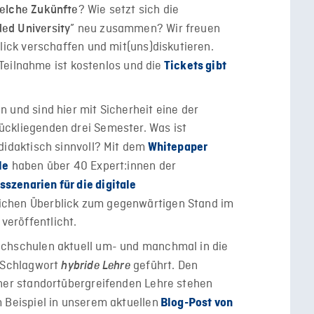
? Wie setzt sich die
elche Zukünfte
” neu zusammen? Wir freuen
ed University
blick verschaffen und mit(uns)diskutieren.
e Teilnahme ist kostenlos und die
Tickets gibt
 und sind hier mit Sicherheit eine der
ückliegenden drei Semester. Was ist
didaktisch sinnvoll? Mit dem
Whitepaper
haben über 40 Expert:innen der
le
sszenarien für die digitale
ichen Überblick zum gegenwärtigen Stand im
eröffentlicht.
ochschulen aktuell um- und manchmal in die
m Schlagwort
geführt. Den
hybride Lehre
iner standortübergreifenden Lehre stehen
 Beispiel in unserem aktuellen
Blog-Post von